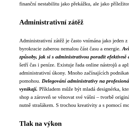
finanční nestabilitu jako překážku, ale jako příležito
Administrativní zátěž
Administrativní zátěž je často vnímána jako jeden z
byrokracie zaberou nemalou část času a energie.
Avš
způsoby, jak si s administrativou poradit efektivně
šetří čas i peníze. Existuje řada online nástrojů a ap
administrativní úkony. Mnoho začínajících podnikatel
pomohou.
Delegování administrativy na profesioná
vynikají.
Příkladem může být mladá designérka, která
shop a zároveň se věnovat své vášni – tvorbě originá
nutně strašákem. S trochou kreativity a s pomocí mo
Tlak na výkon