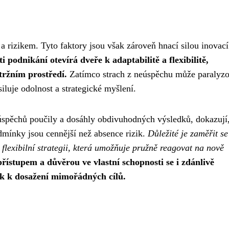
 a rizikem. Tyto faktory jsou však zároveň hnací silou inovací
ti podnikání otevírá dveře k adaptabilitě a flexibilitě,
ržním prostředí.
Zatímco strach z neúspěchu může paralyzo
siluje odolnost a strategické myšlení.
eúspěchů poučily a dosáhly obdivuhodných výsledků, dokazují
dmínky jsou cennější než absence rizik.
Důležité je zaměřit se
flexibilní strategii, která umožňuje pružně reagovat na nově
řístupem a důvěrou ve vlastní schopnosti se i zdánlivě
k k dosažení mimořádných cílů.