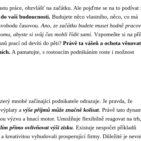
tu práce, obzvlášť na začátku. Ale pojďme se na to podívat 
 do vaší budoucnosti.
Budujete něco vlastního, něco, co má
i svobodu časovou.
Ano, ze začátku budete muset hodně pracov
mu, abyste si svůj čas mohli řídit sami.
Vzpomeňte si na př
nů prací od devíti do pěti?
Právě ta vášeň a ochota věnovat
ních.
A pamatujte, s rostoucím podnikáním roste i možnost
který mnohé začínající podnikatele odrazuje. Je pravda, že
 výplaty a
výše příjmů může značně kolísat
. Právě tato dyna
ou výzvu a hnací motor. Umožňuje flexibilně reagovat na trh
lím přímo ovlivňovat výši zisku
. Existuje nespočet příkladů
m a kreativitou vybudovali prosperující firmy. Důležité je nev