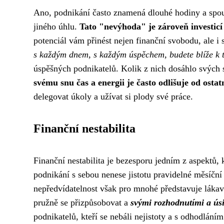
Ano, podnikání často znamená dlouhé hodiny a spous
jiného úhlu.
Tato "nevýhoda" je zároveň investicí
potenciál vám přinést nejen finanční svobodu, ale 
s každým dnem, s každým úspěchem, budete blíže k to
úspěšných podnikatelů. Kolik z nich dosáhlo svých s
svému snu čas a energii je často odlišuje od ostat
delegovat úkoly a užívat si plody své práce.
Finanční nestabilita
Finanční nestabilita je bezesporu jedním z aspektů, 
podnikání s sebou nenese jistotu pravidelné měsíční
nepředvídatelnost však pro mnohé představuje lákav
pružně se přizpůsobovat a
svými rozhodnutími a úsi
podnikatelů, kteří se nebáli nejistoty a s odhodlání