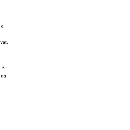
 a
vat,
, že
 na