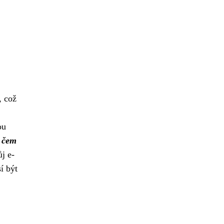
, což
ou
v čem
j e-
í být