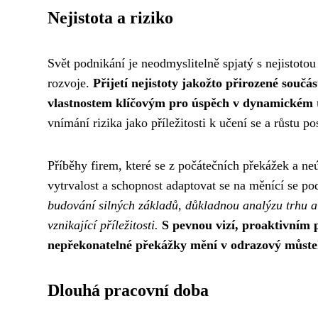
Nejistota a riziko
Svět podnikání je neodmyslitelně spjatý s nejistotou
rozvoje.
Přijetí nejistoty jakožto přirozené součás
vlastnostem klíčovým pro úspěch v dynamickém t
vnímání rizika jako příležitosti k učení se a růstu po
Příběhy firem, které se z počátečních překážek a n
vytrvalost a schopnost adaptovat se na měnící se po
budování silných základů, důkladnou analýzu trhu a 
vznikající příležitosti.
S pevnou vizí, proaktivním p
nepřekonatelné překážky mění v odrazový můste
Dlouhá pracovní doba