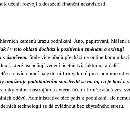
st k učení, rozvoji a dosažení finanční nezávislosti.
 hlavních kamenů úrazu podnikání. Ano, papírování, hlášení a
ak i v této oblasti dochází k pozitivním změnám a existují
 a s úsměvem.
Stále více úřadů přechází na online komunikaci
likací, které usnadňují vedení účetnictví, fakturaci a další
ů se navíc obrací na externí firmy, které jim s administrativ
ly umožňuje podnikatelům soustředit se na to, co je baví a 
 díky online nástrojům a externí účetní firmě zvládá vést svů
lních oděvů. Administrativa sice patří k podnikání, ale nemus
derních technologií se dá zvládnout bez zbytečného stresu.