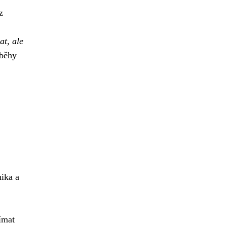
z
at, ale
íběhy
mika a
,
nímat