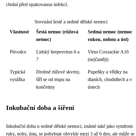
chrání před opakovanou infekcí.
Srovnání šesté a sedmé dětské nemoci
Vlastnost
Šestá nemoc (růžová
Sedmá nemoc (nemoc
nemoc)
rukou, nohou a úst)
Původce
Lidský herpesvirus 6 a
Virus Coxsackie A16
7
(nejčastěji)
Typická
Drobné růžové skvrny,
Pupeňky a vřídky na
vyrážka
šíří se od trupu na
dlaních, chodidlech a v
končetiny
ústech
Inkubační doba a šíření
Inkubační doba u sedmé dětské nemoci, známé také jako syndrom
ruky, nohy, ústa, se pohybuje obvykle mezi 3 až 6 dny, ale může se