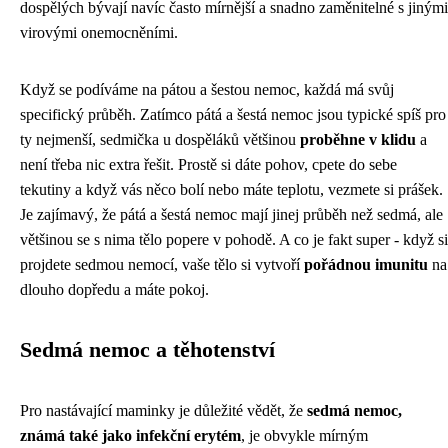
dospělých bývají navíc často mírnější a snadno zaměnitelné s jinými
virovými onemocněními.
Když se podíváme na
pátou a šestou nemoc
, každá má svůj
specifický průběh. Zatímco pátá a šestá nemoc jsou typické spíš pro
ty nejmenší, sedmička u dospěláků většinou
proběhne v klidu
a
není třeba nic extra řešit. Prostě si dáte pohov, cpete do sebe
tekutiny a když vás něco bolí nebo máte teplotu, vezmete si prášek.
Je zajímavý, že pátá a šestá nemoc mají jinej průběh než sedmá, ale
většinou se s nima tělo popere v pohodě. A co je fakt super - když si
projdete sedmou nemocí, vaše tělo si vytvoří
pořádnou imunitu
na
dlouho dopředu a máte pokoj.
Sedmá nemoc a těhotenství
Pro nastávající maminky je důležité vědět, že
sedmá nemoc,
známá také jako infekční erytém
, je obvykle mírným