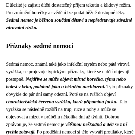
Důležité je zajistit dítěti dostatečný příjem tekutin a klidový režim.
Pro zmírnění horečky a svědění lze podat běžně dostupné léky.
Sedmá nemoc je běžnou součástí dětství a nepředstavuje závažné
zdravotní riziko.
Příznaky sedmé nemoci
Sedmá nemoc, známá také jako infekční erytém nebo pátá virová
vyrážka, se projevuje typickými příznaky, které se u dětí objevují
postupně.
Nejdříve se může objevit mírná horečka, rýma nebo
bolest v krku, podobně jako u běžného nachlazení.
Tyto příznaky
obvykle do pár dní samy odezní. Poté se na tvářích objeví
charakteristická červená vyrážka, která připomíná facku.
Tato
vyrážka se následně rozšíří na trup, ruce a nohy a může se
objevovat a mizet v průběhu několika dní až týdnů. Dobrou
zprávou je, že sedmá nemoc je
většinou neškodná a děti se z ní
rychle zotavují.
Po prodělání nemoci si tělo vytváří protilátky, které