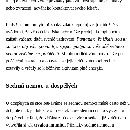
u něj objeví neobvyklé příznaky jako ztuhlost šíje, bolesti hlavy
nebo zvracení, neváhejte kontaktovat svého lékaře.
I když se mohou tyto příznaky zdát znepokojivé, je důležité si
uvědomit, že včasná lékařská péče může předejít komplikacím a
zajistit vašemu dítěti rychlé uzdravení.
Pamatujte, že lékaři jsou tu
od toho, aby vám pomohli, a s jejich podporou vaše dítě sedmou
nemoc zvládne bez problémů.
Mnoho rodičů vám potvrdí, že po
počátečním strachu a obavách se jejich děti z nemoci rychle
zotavily a vrátily se k běžným aktivitám plné energie.
Sedmá nemoc u dospělých
U dospělých se sice setkáváme se sedmou nemocí méně často než u
dětí, ale i tak je důležité o ní vědět. Důvodem menšího výskytu u
dospělých je fakt, že většina z nás se s virem setkala již v dětství a
vytvořila si tak
trvalou imunitu
. Příznaky sedmé nemoci u