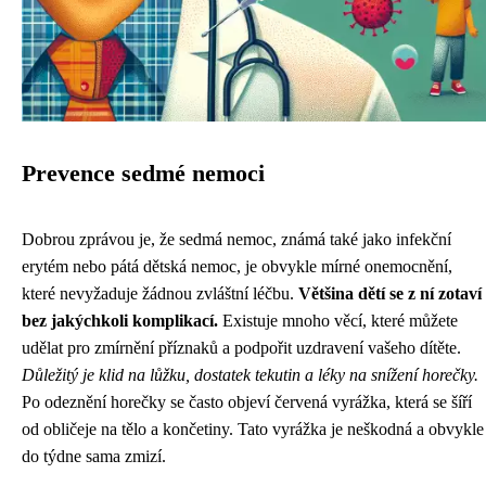
Prevence sedmé nemoci
Dobrou zprávou je, že sedmá nemoc, známá také jako infekční
erytém nebo pátá dětská nemoc, je obvykle mírné onemocnění,
které nevyžaduje žádnou zvláštní léčbu.
Většina dětí se z ní zotaví
bez jakýchkoli komplikací.
Existuje mnoho věcí, které můžete
udělat pro zmírnění příznaků a podpořit uzdravení vašeho dítěte.
Důležitý je klid na lůžku, dostatek tekutin a léky na snížení horečky.
Po odeznění horečky se často objeví červená vyrážka, která se šíří
od obličeje na tělo a končetiny. Tato vyrážka je neškodná a obvykle
do týdne sama zmizí.