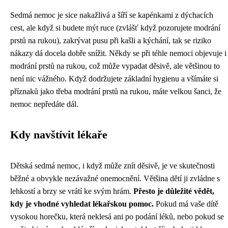
Sedmá nemoc je sice nakažlivá a šíří se kapénkami z dýchacích
cest, ale když si budete mýt ruce (zvlášť když pozorujete
modrání
prstů na rukou
), zakrývat pusu při kašli a kýchání, tak se riziko
nákazy dá docela dobře snížit. Někdy se při téhle nemoci objevuje i
modrání prstů na rukou, což může vypadat děsivě, ale většinou to
není nic vážného. Když dodržujete základní hygienu a všímáte si
příznaků jako třeba modrání prstů na rukou, máte velkou šanci, že
nemoc nepředáte dál.
Kdy navštívit lékaře
Dětská sedmá nemoc, i když může znít děsivě, je ve skutečnosti
běžné a obvykle nezávažné onemocnění. Většina dětí ji zvládne s
lehkostí a brzy se vrátí ke svým hrám.
Přesto je důležité vědět,
kdy je vhodné vyhledat lékařskou pomoc.
Pokud má vaše dítě
vysokou horečku, která neklesá ani po podání léků, nebo pokud se