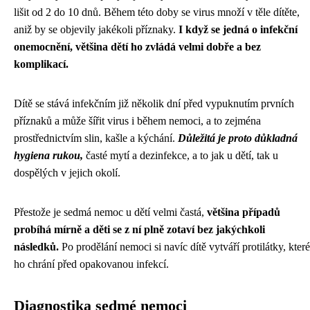
lišit od 2 do 10 dnů. Během této doby se virus množí v těle dítěte,
aniž by se objevily jakékoli příznaky.
I když se jedná o infekční
onemocnění, většina dětí ho zvládá velmi dobře a bez
komplikací.
Dítě se stává infekčním již několik dní před vypuknutím prvních
příznaků a může šířit virus i během nemoci, a to zejména
prostřednictvím slin, kašle a kýchání.
Důležitá je proto důkladná
hygiena rukou,
časté mytí a dezinfekce, a to jak u dětí, tak u
dospělých v jejich okolí.
Přestože je sedmá nemoc u dětí velmi častá,
většina případů
probíhá mírně a děti se z ní plně zotaví bez jakýchkoli
následků.
Po prodělání nemoci si navíc dítě vytváří protilátky, které
ho chrání před opakovanou infekcí.
Diagnostika sedmé nemoci