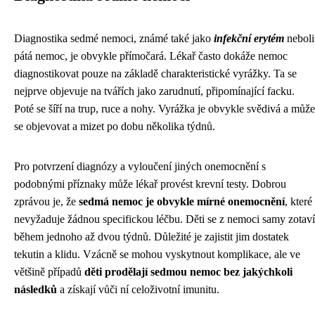
Diagnostika sedmé nemoci, známé také jako
infekční erytém
neboli
pátá nemoc, je obvykle přímočará. Lékař často dokáže nemoc
diagnostikovat pouze na základě charakteristické vyrážky. Ta se
nejprve objevuje na tvářích jako zarudnutí, připomínající facku.
Poté se šíří na trup, ruce a nohy. Vyrážka je obvykle svědivá a může
se objevovat a mizet po dobu několika týdnů.
Pro potvrzení diagnózy a vyloučení jiných onemocnění s
podobnými příznaky může lékař provést krevní testy. Dobrou
zprávou je, že
sedmá nemoc je obvykle mírné onemocnění
, které
nevyžaduje žádnou specifickou léčbu. Děti se z nemoci samy zotaví
během jednoho až dvou týdnů. Důležité je zajistit jim dostatek
tekutin a klidu. Vzácně se mohou vyskytnout komplikace, ale ve
většině případů
děti prodělají sedmou nemoc bez jakýchkoli
následků
a získají vůči ní celoživotní imunitu.