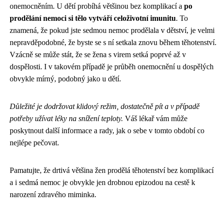
onemocněním. U dětí probíhá většinou bez komplikací a
po
prodělání nemoci si tělo vytváří celoživotní imunitu
. To
znamená, že pokud jste sedmou nemoc prodělala v dětství, je velmi
nepravděpodobné, že byste se s ní setkala znovu během těhotenství.
Vzácně se může stát, že se žena s virem setká poprvé až v
dospělosti. I v takovém případě je průběh onemocnění u dospělých
obvykle mírný, podobný jako u dětí.
Důležité je dodržovat klidový režim, dostatečně pít a v případě
potřeby užívat léky na snížení teploty.
Váš lékař vám může
poskytnout další informace a rady, jak o sebe v tomto období co
nejlépe pečovat.
Pamatujte, že drtivá většina žen prodělá těhotenství bez komplikací
a i sedmá nemoc je obvykle jen drobnou epizodou na cestě k
narození zdravého miminka.