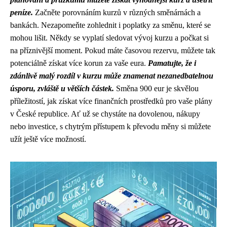
peníze.
Začněte porovnáním kurzů v různých směnárnách a
bankách. Nezapomeňte zohlednit i poplatky za směnu, které se
mohou lišit. Někdy se vyplatí sledovat vývoj kurzu a počkat si
na příznivější moment. Pokud máte časovou rezervu, můžete tak
potenciálně získat více korun za vaše eura.
Pamatujte, že i
zdánlivě malý rozdíl v kurzu může znamenat nezanedbatelnou
úsporu, zvláště u větších částek.
Směna 900 eur je skvělou
příležitostí, jak získat více finančních prostředků pro vaše plány
v České republice. Ať už se chystáte na dovolenou, nákupy
nebo investice, s chytrým přístupem k převodu měny si můžete
užít ještě více možností.