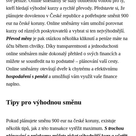
své peníze. Online směnárny se staly oblíbenou volbou pro ty,
kteří hledají výhodné kurzy a rychlé převody. Představte si, že
plánujete dovolenou v České republice a potřebujete směnit 900
eur na české koruny. Online směnárny vám umožní porovnat
kurzy od různých poskytovatelů a vybrat si ten nejvýhodnější.
Převod měny
je pak otázkou několika kliknutí a peníze máte na
účtu během chvilky. Díky transparentnosti a jednoduchosti
online směnáren máte dokonalý přehled o svých financích a
můžete se soustředit na to podstatné – plánování vaší cesty.
Online směnárny otevírají dveře k chytrému a efektivnímu
hospodaření s penězi
a umožňují vám využít vaše finance
naplno.
Tipy pro výhodnou směnu
Pokud plánujete směnu 900 eur na české koruny, existuje
několik tipů, jak z této transakce vytěžit maximum.
S trochou
plánování a průzkumu můžete získat výhodnější kurz a ušetřit