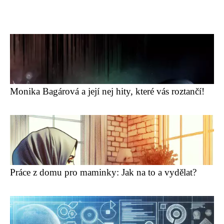
Monika Bagárová a její nej hity, které vás roztančí!
Práce z domu pro maminky: Jak na to a vydělat?