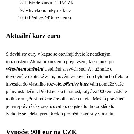
Historie kurzu EUR/CZK
Vliv ekonomiky na kurz
0 Předpověď kurzu eura
Aktuální kurz eura
S devíti sty eury v kapse se otevírají dveře k netušeným
možnostem. Aktuální kurz eura přeje všem, kteří touží po
výhodném směnění
a splnění si svých snů. Ať už sníte o
dovolené v exotické zemi, novém vybavení do bytu nebo třeba o
investici do vlastního rozvoje,
příznivý kurz
vám pomůže vaše
plány uskutečnit. Představte si tu radost, když za 900 eur získáte
tolik korun, že si můžete dovolit i něco navíc. Možná právě teď
je ten správný čas zrealizovat to, co jste dlouho odkládali.
Nebojte se udělat první krok a proměňte své sny v realitu.
Výpočet 900 eur na CZK