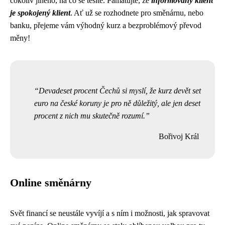
cokoliv jiného, na co se těšíte. Pamatujte, že
informovaný klient
je spokojený klient
. Ať už se rozhodnete pro směnárnu, nebo
banku, přejeme vám výhodný kurz a bezproblémový převod
měny!
Devadeset procent Čechů si myslí, že kurz devět set
euro na české koruny je pro ně důležitý, ale jen deset
procent z nich mu skutečně rozumí.
Bořivoj Král
Online směnárny
Svět financí se neustále vyvíjí a s ním i možnosti, jak spravovat