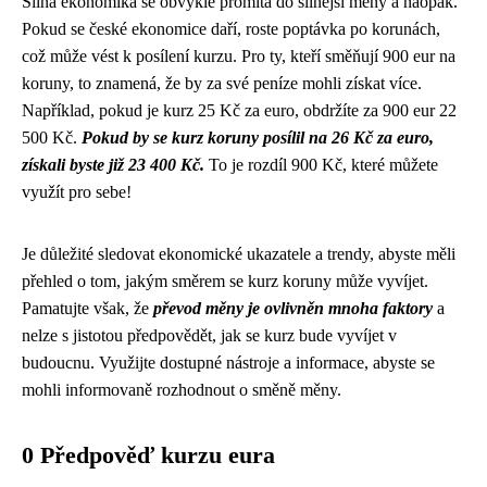
Silná ekonomika se obvykle promítá do silnější měny a naopak.
Pokud se české ekonomice daří, roste poptávka po korunách,
což může vést k posílení kurzu. Pro ty, kteří směňují 900 eur na
koruny, to znamená, že by za své peníze mohli získat více.
Například, pokud je kurz 25 Kč za euro, obdržíte za 900 eur 22
500 Kč.
Pokud by se kurz koruny posílil na 26 Kč za euro,
získali byste již 23 400 Kč.
To je rozdíl 900 Kč, které můžete
využít pro sebe!
Je důležité sledovat ekonomické ukazatele a trendy, abyste měli
přehled o tom, jakým směrem se kurz koruny může vyvíjet.
Pamatujte však, že
převod měny je ovlivněn mnoha faktory
a
nelze s jistotou předpovědět, jak se kurz bude vyvíjet v
budoucnu. Využijte dostupné nástroje a informace, abyste se
mohli informovaně rozhodnout o směně měny.
0 Předpověď kurzu eura