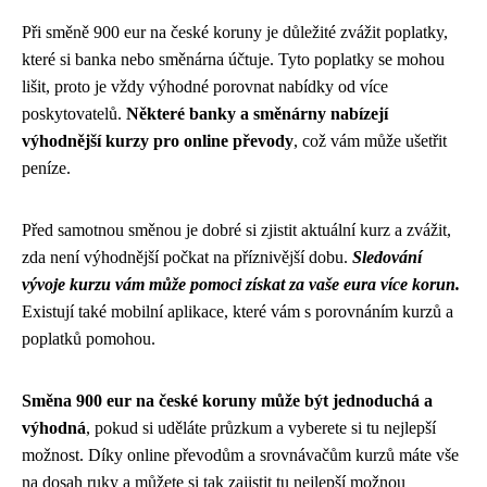
Při směně 900 eur na české koruny je důležité zvážit poplatky,
které si banka nebo směnárna účtuje. Tyto poplatky se mohou
lišit, proto je vždy výhodné porovnat nabídky od více
poskytovatelů.
Některé banky a směnárny nabízejí
výhodnější kurzy pro online převody
, což vám může ušetřit
peníze.
Před samotnou směnou je dobré si zjistit aktuální kurz a zvážit,
zda není výhodnější počkat na příznivější dobu.
Sledování
vývoje kurzu vám může pomoci získat za vaše eura více korun.
Existují také mobilní aplikace, které vám s porovnáním kurzů a
poplatků pomohou.
Směna 900 eur na české koruny může být jednoduchá a
výhodná
, pokud si uděláte průzkum a vyberete si tu nejlepší
možnost. Díky online převodům a srovnávačům kurzů máte vše
na dosah ruky a můžete si tak zajistit tu nejlepší možnou