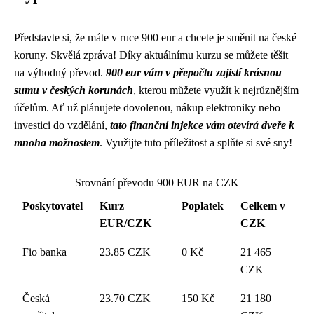
Představte si, že máte v ruce 900 eur a chcete je směnit na české
koruny. Skvělá zpráva! Díky aktuálnímu kurzu se můžete těšit
na výhodný převod.
900 eur vám v přepočtu zajistí krásnou
sumu v českých korunách
, kterou můžete využít k nejrůznějším
účelům. Ať už plánujete dovolenou, nákup elektroniky nebo
investici do vzdělání,
tato finanční injekce vám otevírá dveře k
mnoha možnostem
. Využijte tuto příležitost a splňte si své sny!
Srovnání převodu 900 EUR na CZK
Poskytovatel
Kurz
Poplatek
Celkem v
EUR/CZK
CZK
Fio banka
23.85 CZK
0 Kč
21 465
CZK
Česká
23.70 CZK
150 Kč
21 180