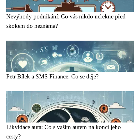
Nevýhody podnikání: Co vás nikdo neřekne před
skokem do neznáma?
Petr Bílek a SMS Finance: Co se děje?
Likvidace auta: Co s vaším autem na konci jeho
cesty?