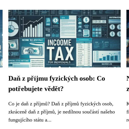
Daň z příjmu fyzických osob: Co
potřebujete vědět?
Co je daň z příjmů? Daň z příjmů fyzických osob,
K
zkráceně daň z příjmů, je nedílnou součástí našeho
f
fungujícího státu a...
r