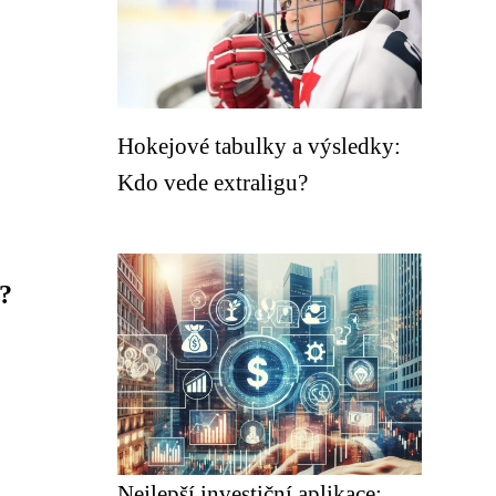
Hokejové tabulky a výsledky:
Kdo vede extraligu?
á?
Nejlepší investiční aplikace: