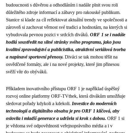
budoucnosti s důvěrou a odhodláním i nadále plnit svou roli
důležitého zdroje informací a zábavy pro rakouské publikum.
Stanice si klade za cíl reflektovat aktuální trendy ve společnosti a
zároveň si zachovat věrnost své tradici a hodnotám, na kterých si
vybudovala pevnou pozici v srdcích diváků.
ORF 1 se i nadále
hodlá soustředit na silné stránky svého programu, jako jsou
kvalitní zpravodajství a publicistika, atraktivní seriálová tvorba
a napínavé sportovní přenosy.
Diváci se tak mohou těšit na
osvědčené formáty, ale i na nové projekty, které jim přinesou
svěží vítr do obýváků.
Příkladem inovativního přístupu ORF 1 je například úspěšný
rozvoj online platformy ORF-TVthek, která divákům umožňuje
sledovat pořady kdykoli a kdekoli.
Investice do moderních
technologií a digitálního obsahu je pro ORF 1 klíčová, aby
oslovila i mladší generace a udržela si krok s dobou.
ORF 1 si
je vědoma své odpovědnosti veřejnoprávního média a i v