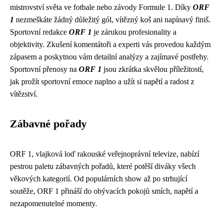
mistrovství světa ve fotbale nebo závody Formule 1. Díky
ORF
1
nezmeškáte žádný důležitý gól, vítězný koš ani napínavý finiš.
Sportovní redakce
ORF 1
je zárukou profesionality a
objektivity. Zkušení komentátoři a experti vás provedou každým
zápasem a poskytnou vám detailní analýzy a zajímavé postřehy.
Sportovní přenosy na
ORF 1
jsou zkrátka skvělou příležitostí,
jak prožít sportovní emoce naplno a užít si napětí a radost z
vítězství.
Zábavné pořady
ORF 1, vlajková loď rakouské veřejnoprávní televize, nabízí
pestrou paletu zábavných pořadů, které potěší diváky všech
věkových kategorií. Od populárních show až po strhující
soutěže, ORF 1 přináší do obývacích pokojů smích, napětí a
nezapomenutelné momenty.