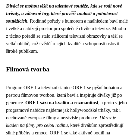
Diváci se mohou těšit na talentové soutěže, kde se rodí nové
hvězdy, a zábavné hry, které prověří znalosti a pohotovost
soutěžících.
Rodinné pořady s humorem a nadhledem baví malé
i velké a nabízejí prostor pro společné chvíle u televize. Mnoho
z těchto pořadů se stalo stálicemi televizní obrazovky a těší se
velké oblibě, což svědčí o jejich kvalitě a schopnosti oslovit
široké publikum.
Filmová tvorba
Program ORF 1 a televizní stanice ORF 1 se pyšní bohatou a
pestrou filmovou tvorbou, která baví a inspiruje diváky již po
generace.
ORF 1 sází na kvalitu a rozmanitost
, a proto v jeho
programové nabídce najdeme jak hollywoodské trháky, tak i
oceňované evropské filmy a nezávislé produkce.
Důraz je
kladen na filmy pro celou rodinu
, které divákům zprostředkují
silné příběhy a emoce. ORF 1 se také aktivně podílí na