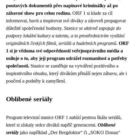
poutavých dokumentů přes napínavé kriminálky až po
zábavné show pro celou rodinu.
ORF 1 si klade za cíl
informovat, bavit a inspirovat své diváky a zároveň propagovat
důležité společenské hodnoty.
Stanice se aktivně zapojuje do
podpory lokální kultury a talentu, a to prostřednictvím vysílání
originálních českých filmů, seriálů a hudebních programů.
ORF
1 si je vědoma své odpovědnosti veřejnoprávního média a
usiluje o to, aby její program odrážel rozmanitost a potřeby
společnosti.
Stanice se zaměřuje na vytváření pozitivního a
inspirativního obsahu, který divákům přináší nejen zábavu, ale i
poučení a podněty k zamyšlení.
Oblíbené seriály
Program televizní stanice ORF 1 nabízí pestrou škálu seriálů,
které si získaly srdce diváků napříč generacemi.
Oblíbené
seriály
jako například „Der Bergdoktor“ či „SOKO Donau“