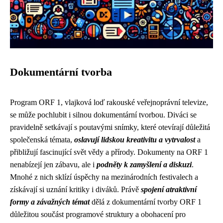
Dokumentární tvorba
Program ORF 1, vlajková loď rakouské veřejnoprávní televize,
se může pochlubit i silnou dokumentární tvorbou. Diváci se
pravidelně setkávají s poutavými snímky, které otevírají důležitá
společenská témata,
oslavují lidskou kreativitu a vytrvalost
a
přibližují fascinující svět vědy a přírody. Dokumenty na ORF 1
nenabízejí jen zábavu, ale i
podněty k zamyšlení a diskuzi
.
Mnohé z nich sklízí úspěchy na mezinárodních festivalech a
získávají si uznání kritiky i diváků. Právě
spojení atraktivní
formy a závažných témat
dělá z dokumentární tvorby ORF 1
důležitou součást programové struktury a obohacení pro