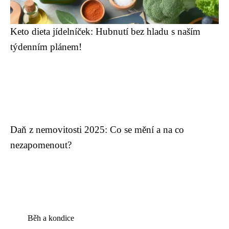
Keto dieta jídelníček: Hubnutí bez hladu s naším
týdenním plánem!
Daň z nemovitosti 2025: Co se mění a na co
nezapomenout?
Běh a kondice