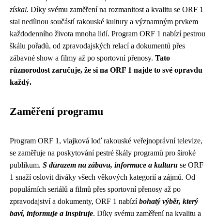
získal.
Díky svému zaměření na rozmanitost a kvalitu se ORF 1
stal nedílnou součástí rakouské kultury a významným prvkem
každodenního života mnoha lidí. Program ORF 1 nabízí pestrou
škálu pořadů, od zpravodajských relací a dokumentů přes
zábavné show a filmy až po sportovní přenosy.
Tato
různorodost zaručuje, že si na ORF 1 najde to své opravdu
každý.
Zaměření programu
Program ORF 1, vlajková loď rakouské veřejnoprávní televize,
se zaměřuje na poskytování pestré škály programů pro široké
publikum.
S důrazem na zábavu, informace a kulturu
se ORF
1 snaží oslovit diváky všech věkových kategorií a zájmů. Od
populárních seriálů a filmů přes sportovní přenosy až po
zpravodajství a dokumenty, ORF 1 nabízí
bohatý výběr, který
baví, informuje a inspiruje
. Díky svému zaměření na kvalitu a