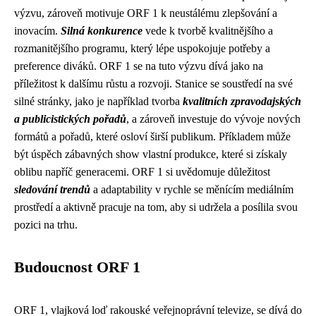
výzvu, zároveň motivuje ORF 1 k neustálému zlepšování a
inovacím.
Silná konkurence
vede k tvorbě kvalitnějšího a
rozmanitějšího programu, který lépe uspokojuje potřeby a
preference diváků. ORF 1 se na tuto výzvu dívá jako na
příležitost k dalšímu růstu a rozvoji. Stanice se soustředí na své
silné stránky, jako je například tvorba
kvalitních zpravodajských
a publicistických pořadů
, a zároveň investuje do vývoje nových
formátů a pořadů, které osloví širší publikum. Příkladem může
být úspěch zábavných show vlastní produkce, které si získaly
oblibu napříč generacemi. ORF 1 si uvědomuje důležitost
sledování trendů
a adaptability v rychle se měnícím mediálním
prostředí a aktivně pracuje na tom, aby si udržela a posílila svou
pozici na trhu.
Budoucnost ORF 1
ORF 1, vlajková loď rakouské veřejnoprávní televize, se dívá do