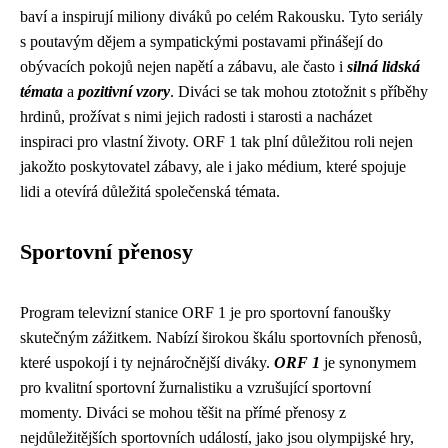
baví a inspirují miliony diváků po celém Rakousku. Tyto seriály
s poutavým dějem a sympatickými postavami přinášejí do
obývacích pokojů nejen napětí a zábavu, ale často i
silná lidská
témata
a
pozitivní vzory
. Diváci se tak mohou ztotožnit s příběhy
hrdinů, prožívat s nimi jejich radosti i starosti a nacházet
inspiraci pro vlastní životy. ORF 1 tak plní důležitou roli nejen
jakožto poskytovatel zábavy, ale i jako médium, které spojuje
lidi a otevírá důležitá společenská témata.
Sportovní přenosy
Program televizní stanice ORF 1 je pro sportovní fanoušky
skutečným zážitkem. Nabízí širokou škálu sportovních přenosů,
které uspokojí i ty nejnáročnější diváky.
ORF 1
je synonymem
pro kvalitní sportovní žurnalistiku a vzrušující sportovní
momenty. Diváci se mohou těšit na přímé přenosy z
nejdůležitějších sportovních událostí, jako jsou olympijské hry,