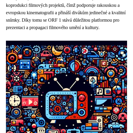
koprodukci filmových projektů, čímž podporuje rakouskou a
evropskou kinematografii a přináší divákům jedinečné a kvalitní
snímky. Díky tomu se ORF 1 stává důležitou platformou pro
prezentaci a propagaci filmového umění a kultury.