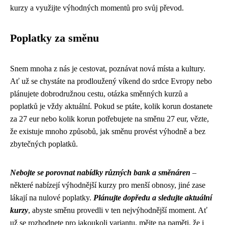
kurzy a využijte výhodných momentů pro svůj převod.
Poplatky za směnu
Snem mnoha z nás je cestovat, poznávat nová místa a kultury.
Ať už se chystáte na prodloužený víkend do srdce Evropy nebo
plánujete dobrodružnou cestu, otázka směnných kurzů a
poplatků je vždy aktuální. Pokud se ptáte, kolik korun dostanete
za 27 eur nebo kolik korun potřebujete na směnu 27 eur, vězte,
že existuje mnoho způsobů, jak směnu provést výhodně a bez
zbytečných poplatků.
Nebojte se porovnat nabídky různých bank a směnáren
–
některé nabízejí výhodnější kurzy pro menší obnosy, jiné zase
lákají na nulové poplatky.
Plánujte dopředu a sledujte aktuální
kurzy
, abyste směnu provedli v ten nejvýhodnější moment. Ať
už se rozhodnete pro jakoukoli variantu, mějte na paměti, že i