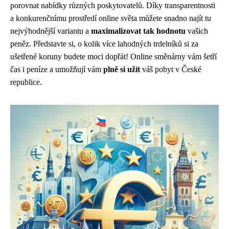
porovnat nabídky různých poskytovatelů. Díky transparentnosti
a konkurenčnímu prostředí online světa můžete snadno najít tu
nejvýhodnější variantu a
maximalizovat tak hodnotu
vašich
peněz. Představte si, o kolik více lahodných trdelníků si za
ušetřené koruny budete moci dopřát! Online směnárny vám šetří
čas i peníze a umožňují vám
plně si užít
váš pobyt v České
republice.