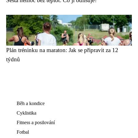
Šestá nemoc bez teplot: Co ji odlišuje?
Plán tréninku na maraton: Jak se připravit za 12
týdnů
Běh a kondice
Cyklistika
Fitness a posilování
Fotbal