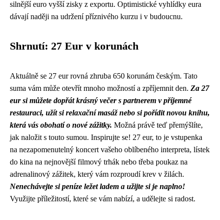
silnější euro vyšší zisky z exportu. Optimistické vyhlídky eura
dávají naději na udržení příznivého kurzu i v budoucnu.
Shrnutí: 27 Eur v korunách
Aktuálně se 27 eur rovná zhruba 650 korunám českým. Tato
suma vám může otevřít mnoho možností a zpříjemnit den.
Za 27
eur si můžete dopřát krásný večer s partnerem v příjemné
restauraci, užít si relaxační masáž nebo si pořídit novou knihu,
která vás obohatí o nové zážitky.
Možná právě teď přemýšlíte,
jak naložit s touto sumou. Inspirujte se! 27 eur, to je vstupenka
na nezapomenutelný koncert vašeho oblíbeného interpreta, lístek
do kina na nejnovější filmový trhák nebo třeba poukaz na
adrenalinový zážitek, který vám rozproudí krev v žilách.
Nenechávejte si peníze ležet ladem a užijte si je naplno!
Využijte příležitostí, které se vám nabízí, a udělejte si radost.