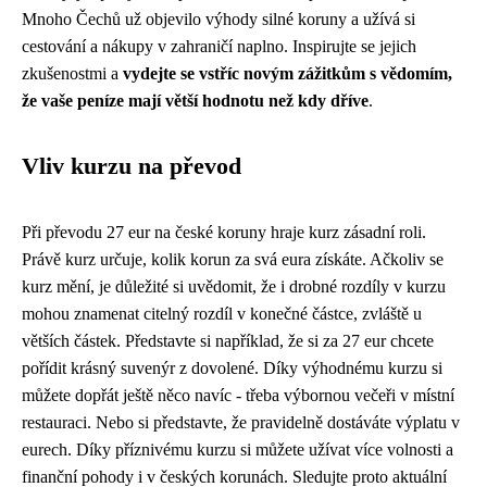
Mnoho Čechů už objevilo výhody silné koruny a užívá si
cestování a nákupy v zahraničí naplno. Inspirujte se jejich
zkušenostmi a
vydejte se vstříc novým zážitkům s vědomím,
že vaše peníze mají větší hodnotu než kdy dříve
.
Vliv kurzu na převod
Při převodu 27 eur na české koruny hraje kurz zásadní roli.
Právě kurz určuje, kolik korun za svá eura získáte. Ačkoliv se
kurz mění, je důležité si uvědomit, že i drobné rozdíly v kurzu
mohou znamenat citelný rozdíl v konečné částce, zvláště u
větších částek. Představte si například, že si za 27 eur chcete
pořídit krásný suvenýr z dovolené. Díky výhodnému kurzu si
můžete dopřát ještě něco navíc - třeba výbornou večeři v místní
restauraci. Nebo si představte, že pravidelně dostáváte výplatu v
eurech. Díky příznivému kurzu si můžete užívat více volnosti a
finanční pohody i v českých korunách. Sledujte proto aktuální