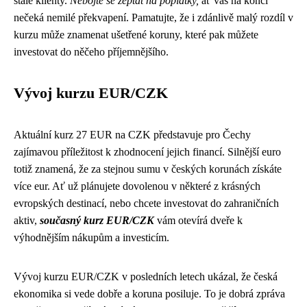
stálé klienty.
Nebojte se zeptat na poplatky,
ať vás na konci
nečeká nemilé překvapení. Pamatujte, že i zdánlivě malý rozdíl v
kurzu může znamenat ušetřené koruny, které pak můžete
investovat do něčeho příjemnějšího.
Vývoj kurzu EUR/CZK
Aktuální kurz 27 EUR na CZK představuje pro Čechy
zajímavou příležitost k zhodnocení jejich financí. Silnější euro
totiž znamená, že za stejnou sumu v českých korunách získáte
více eur. Ať už plánujete dovolenou v některé z krásných
evropských destinací, nebo chcete investovat do zahraničních
aktiv,
současný kurz EUR/CZK
vám otevírá dveře k
výhodnějším nákupům a investicím.
Vývoj kurzu EUR/CZK v posledních letech ukázal, že česká
ekonomika si vede dobře a koruna posiluje. To je dobrá zpráva