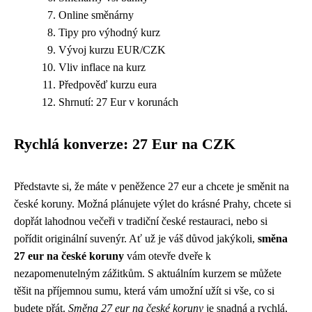
Online směnárny
Tipy pro výhodný kurz
Vývoj kurzu EUR/CZK
Vliv inflace na kurz
Předpověď kurzu eura
Shrnutí: 27 Eur v korunách
Rychlá konverze: 27 Eur na CZK
Představte si, že máte v peněžence 27 eur a chcete je směnit na
české koruny. Možná plánujete výlet do krásné Prahy, chcete si
dopřát lahodnou večeři v tradiční české restauraci, nebo si
pořídit originální suvenýr. Ať už je váš důvod jakýkoli,
směna
27 eur na české koruny
vám otevře dveře k
nezapomenutelným zážitkům. S aktuálním kurzem se můžete
těšit na příjemnou sumu, která vám umožní užít si vše, co si
budete přát.
Směna 27 eur na české koruny
je snadná a rychlá,