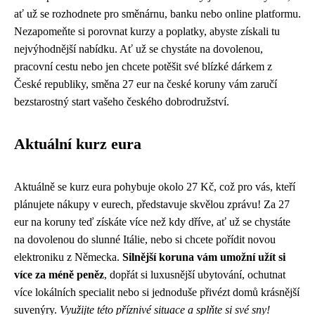
ať už se rozhodnete pro směnárnu, banku nebo online platformu.
Nezapomeňte si porovnat kurzy a poplatky, abyste získali tu
nejvýhodnější nabídku. Ať už se chystáte na dovolenou,
pracovní cestu nebo jen chcete potěšit své blízké dárkem z
České republiky, směna 27 eur na české koruny vám zaručí
bezstarostný start vašeho českého dobrodružství.
Aktuální kurz eura
Aktuálně se kurz eura pohybuje okolo 27 Kč, což pro vás, kteří
plánujete nákupy v eurech, představuje skvělou zprávu! Za 27
eur na koruny teď získáte více než kdy dříve, ať už se chystáte
na dovolenou do slunné Itálie, nebo si chcete pořídit novou
elektroniku z Německa.
Silnější koruna vám umožní užít si
více za méně peněz
, dopřát si luxusnější ubytování, ochutnat
více lokálních specialit nebo si jednoduše přivézt domů krásnější
suvenýry.
Využijte této příznivé situace a splňte si své sny!