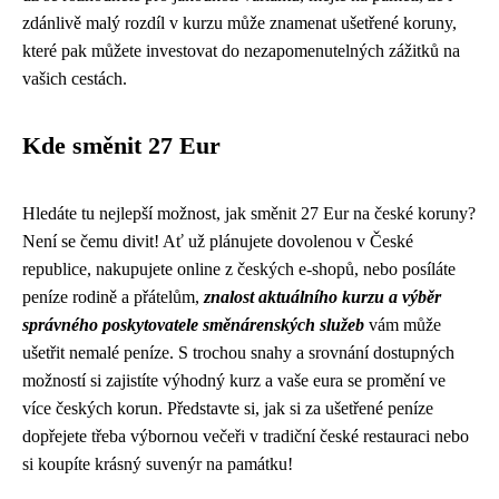
zdánlivě malý rozdíl v kurzu může znamenat ušetřené koruny,
které pak můžete investovat do nezapomenutelných zážitků na
vašich cestách.
Kde směnit 27 Eur
Hledáte tu nejlepší možnost, jak směnit 27 Eur na české koruny?
Není se čemu divit! Ať už plánujete dovolenou v České
republice, nakupujete online z českých e-shopů, nebo posíláte
peníze rodině a přátelům,
znalost aktuálního kurzu a výběr
správného poskytovatele směnárenských služeb
vám může
ušetřit nemalé peníze. S trochou snahy a srovnání dostupných
možností si zajistíte výhodný kurz a vaše eura se promění ve
více českých korun. Představte si, jak si za ušetřené peníze
dopřejete třeba výbornou večeři v tradiční české restauraci nebo
si koupíte krásný suvenýr na památku!