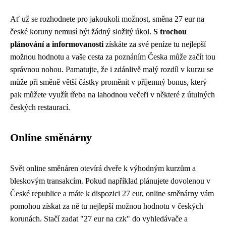
Ať už se rozhodnete pro jakoukoli možnost, směna 27 eur na
české koruny nemusí být žádný složitý úkol.
S trochou
plánování a informovanosti
získáte za své peníze tu nejlepší
možnou hodnotu a vaše cesta za poznáním Česka může začít tou
správnou nohou. Pamatujte, že i zdánlivě malý rozdíl v kurzu se
může při směně větší částky proměnit v příjemný bonus, který
pak můžete využít třeba na lahodnou večeři v některé z útulných
českých restaurací.
Online směnárny
Svět online směnáren otevírá dveře k výhodným kurzům a
bleskovým transakcím. Pokud například plánujete dovolenou v
České republice a máte k dispozici 27 eur, online směnárny vám
pomohou získat za ně tu nejlepší možnou hodnotu v českých
korunách. Stačí zadat "27 eur na czk" do vyhledávače a