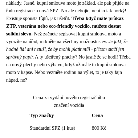
náklady. Jasně,
kupní smlouva moto
je základ, ale pak přijde na
řadu registrace a nová SPZ. No ale nebojte, není to tak horký!
Existuje spousta fíglů, jak ušetřit.
Třeba když máte průkaz
ZTP, veterána nebo eco-friendly vozidlo, můžete dostat
solidní slevu.
Než začnete sepisovat kupní smlouva moto a
vyrazíte na úřad, mrkněte na všechny možnosti slev.
Je fakt, že
hodně lidí ani netuší, že by mohli platit míň - přitom stačí jen
správný papír.
A ty ušetřený prachy? No jasně že se hodí! Třeba
na nový plechy nebo výbavu, když už máte tu kupní smlouva
moto v kapse. Nebo vezměte rodinu na výlet, to je taky fajn
nápad, ne?
Cena za vydání nového registračního
značení vozidla
Typ značky
Cena
Standardní SPZ (1 kus)
800 Kč