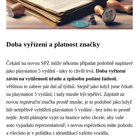
Doba vyřízení a platnost značky
Čekání na novou SPZ může někomu připadat podobně napínavé
jako
playstation 5 vydání
- taky to chvíli trvá.
Doba vyřízení
závisí na vytíženosti úřadu a způsobu podání žádosti
,
většinou to zabere pár dní až týdnů. Stejně jako když jsme čekali
na playstation 5 vydání, i tady musíte být trpěliví.
Zaplatit za
novou registrační značku
prostě musíte, je to podobné jako když
lidi netrpělivě vyhlíželi playstation 5 vydání - bez toho to prostě
nejde. Jestli plánujete vyjet za hranice nebo chcete, aby vaše
auto vypadalo reprezentativně, s novou espézetkou máte pohodu
a všechno je v pořádku s identifikací vašeho vozidla.