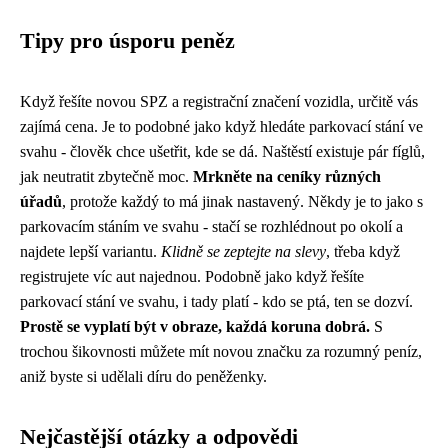
Tipy pro úsporu peněz
Když řešíte novou SPZ a registrační značení vozidla, určitě vás
zajímá cena. Je to podobné jako když hledáte
parkovací stání ve
svahu
- člověk chce ušetřit, kde se dá. Naštěstí existuje pár fíglů,
jak neutratit zbytečně moc.
Mrkněte na ceníky různých
úřadů
, protože každý to má jinak nastavený. Někdy je to jako s
parkovacím stáním ve svahu - stačí se rozhlédnout po okolí a
najdete lepší variantu.
Klidně se zeptejte na slevy
, třeba když
registrujete víc aut najednou. Podobně jako když řešíte
parkovací stání ve svahu, i tady platí - kdo se ptá, ten se dozví.
Prostě se vyplatí být v obraze, každá koruna dobrá.
S
trochou šikovnosti můžete mít novou značku za rozumný peníz,
aniž byste si udělali díru do peněženky.
Nejčastější otázky a odpovědi