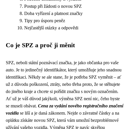
Postup při žádosti o novou SPZ
Doba vyřízení a platnost značky
Tipy pro úsporu peněz
Nejčastější otázky a odpovědi
Co je SPZ a proč ji měnit
SPZ, neboli státní poznávací značka, je jako občanka pro vaše
auto. Je to jedinečný identifikátor, který umožňuje jeho snadnou
identifikaci. Někdy se ale stane, že je potřeba SPZ vyměnit – ať
už z důvodu poškození, ztráty, nebo třeba proto, že se stěhujete
do jiného kraje a chcete si pořídit značku s novým označením.
Ať už je váš důvod jakýkoli, výměna SPZ není nic, čeho byste
se museli obávat.
Cena za vydání nového registračního značení
vozidla
se liší a je daná zákonem. Nejde o závratné částky a na
oplátku získáte novou SPZ, která vám umožní bezproblémové
užívání vašeho vozidla. Výměna SPZ je navíc skvělou