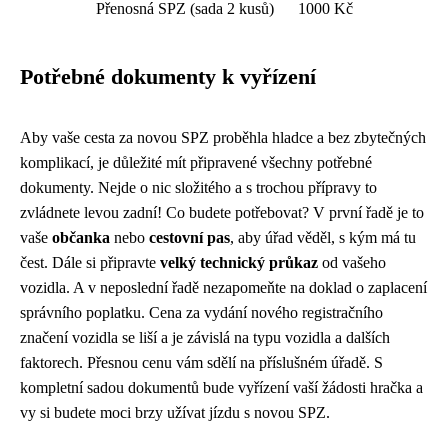
Přenosná SPZ (sada 2 kusů)
1000 Kč
Potřebné dokumenty k vyřízení
Aby vaše cesta za novou SPZ proběhla hladce a bez zbytečných
komplikací, je důležité mít připravené všechny potřebné
dokumenty. Nejde o nic složitého a s trochou přípravy to
zvládnete levou zadní! Co budete potřebovat? V první řadě je to
vaše
občanka
nebo
cestovní pas
, aby úřad věděl, s kým má tu
čest. Dále si připravte
velký technický průkaz
od vašeho
vozidla. A v neposlední řadě nezapomeňte na doklad o zaplacení
správního poplatku. Cena za vydání nového registračního
značení vozidla se liší a je závislá na typu vozidla a dalších
faktorech. Přesnou cenu vám sdělí na příslušném úřadě. S
kompletní sadou dokumentů bude vyřízení vaší žádosti hračka a
vy si budete moci brzy užívat jízdu s novou SPZ.