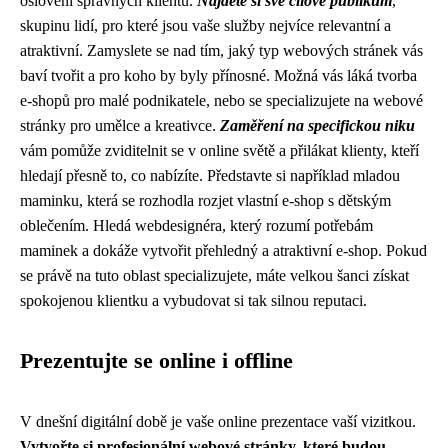
oslovení správných klientů.
Najděte si své cílové publikum
,
skupinu lidí, pro které jsou vaše služby nejvíce relevantní a
atraktivní. Zamyslete se nad tím, jaký typ webových stránek vás
baví tvořit a pro koho by byly přínosné. Možná vás láká tvorba
e-shopů pro malé podnikatele, nebo se specializujete na webové
stránky pro umělce a kreativce.
Zaměření na specifickou niku
vám pomůže zviditelnit se v online světě a přilákat klienty, kteří
hledají přesně to, co nabízíte. Představte si například mladou
maminku, která se rozhodla rozjet vlastní e-shop s dětským
oblečením. Hledá webdesignéra, který rozumí potřebám
maminek a dokáže vytvořit přehledný a atraktivní e-shop. Pokud
se právě na tuto oblast specializujete, máte velkou šanci získat
spokojenou klientku a vybudovat si tak silnou reputaci.
Prezentujte se online i offline
V dnešní digitální době je vaše online prezentace vaší vizitkou.
Vytvořte si profesionální webové stránky, které budou