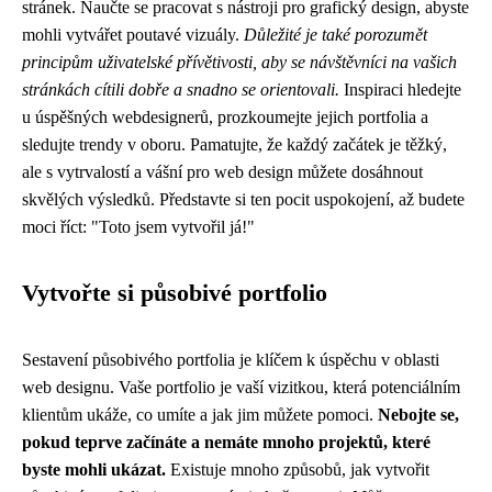
stránek. Naučte se pracovat s nástroji pro grafický design, abyste
mohli vytvářet poutavé vizuály.
Důležité je také porozumět
principům uživatelské přívětivosti, aby se návštěvníci na vašich
stránkách cítili dobře a snadno se orientovali.
Inspiraci hledejte
u úspěšných webdesignerů, prozkoumejte jejich portfolia a
sledujte trendy v oboru. Pamatujte, že každý začátek je těžký,
ale s vytrvalostí a vášní pro web design můžete dosáhnout
skvělých výsledků. Představte si ten pocit uspokojení, až budete
moci říct: "Toto jsem vytvořil já!"
Vytvořte si působivé portfolio
Sestavení působivého portfolia je klíčem k úspěchu v oblasti
web designu. Vaše portfolio je vaší vizitkou, která potenciálním
klientům ukáže, co umíte a jak jim můžete pomoci.
Nebojte se,
pokud teprve začínáte a nemáte mnoho projektů, které
byste mohli ukázat.
Existuje mnoho způsobů, jak vytvořit