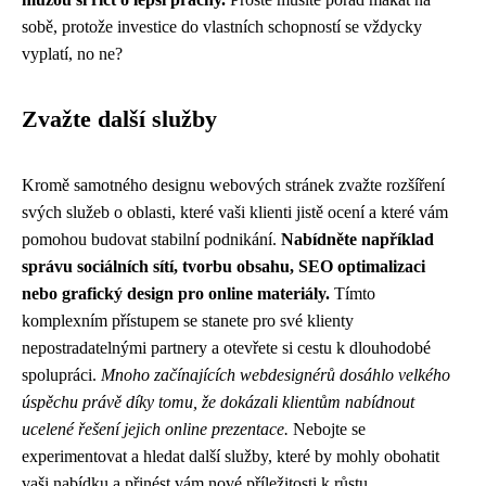
sobě, protože investice do vlastních schopností se vždycky
vyplatí, no ne?
Zvažte další služby
Kromě samotného designu webových stránek zvažte rozšíření
svých služeb o oblasti, které vaši klienti jistě ocení a které vám
pomohou budovat stabilní podnikání.
Nabídněte například
správu sociálních sítí, tvorbu obsahu, SEO optimalizaci
nebo grafický design pro online materiály.
Tímto
komplexním přístupem se stanete pro své klienty
nepostradatelnými partnery a otevřete si cestu k dlouhodobé
spolupráci.
Mnoho začínajících webdesignérů dosáhlo velkého
úspěchu právě díky tomu, že dokázali klientům nabídnout
ucelené řešení jejich online prezentace.
Nebojte se
experimentovat a hledat další služby, které by mohly obohatit
vaši nabídku a přinést vám nové příležitosti k růstu.