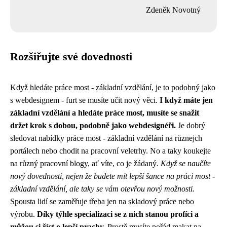
Zdeněk Novotný
Rozšiřujte své dovednosti
Když hledáte
práce most - základní vzdělání
, je to podobný jako
s webdesignem - furt se musíte učit nový věci.
I když máte jen
základní vzdělání a hledáte práce most, musíte se snažit
držet krok s dobou, podobně jako webdesignéři.
Je dobrý
sledovat nabídky práce most - základní vzdělání na různejch
portálech nebo chodit na pracovní veletrhy. No a taky koukejte
na různý pracovní blogy, ať víte, co je žádaný.
Když se naučíte
nový dovednosti, nejen že budete mít lepší šance na práci most -
základní vzdělání, ale taky se vám otevřou nový možnosti.
Spousta lidí se zaměřuje třeba jen na skladový práce nebo
výrobu.
Díky týhle specializaci se z nich stanou profíci a
můžou si říct o lepší prachy.
Prostě musíte pořád makat na