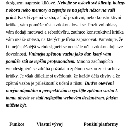
designem naprosto klíčové.
Nebojte se oslovit své klienty, kolegy
z oboru nebo mentory a zeptejte se na jejich názor na vaši
práci.
Každá zpětná vazba, ať už pozitivní, nebo konstruktivní
kritika, vám pomůže růst a zdokonalovat se. Pozitivní ohlasy
vám dodají motivaci a sebedůvěru, zatímco konstruktivní kritika
vám ukáže oblasti, na kterých je třeba zapracovat. Pamatujte, že
i ti nejúspěšnější webdesignéři se neustále učí a zdokonalují své
dovednosti.
Vnímejte zpětnou vazbu jako dar, který vám
pomůže stát se lepším profesionálem.
Mnoho začínajících
webdesignérů se zdráhá požádat o zpětnou vazbu ze strachu z
kritiky. Je však důležité si uvědomit, že každý dělá chyby a že
zpětná vazba je příležitostí k učení a růstu.
Buďte otevření
novým nápadům a perspektivám a využijte zpětnou vazbu k
tomu, abyste se stali nejlepším webovým designérem, jakým
můžete být.
Funkce
Vlastní vývoj
Použití platformy