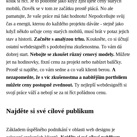
kolik si říct. Je to podobné jako když
zjišťujete ceny starých
mobilů
, člověk se v tom ze začátku prostě plácá. No ale
pamatujte, že vaše práce má fakt hodnotu! Nepodceňujte svůj
čas a energii, kterou do každého projektu dáváte - stejně jako
když někdo určuje ceny starých mobilů, musí brát v potaz jejich
stav a historii.
Začněte s analýzou trhu.
Koukněte, co si účtují
ostatní webdesignéři s podobnýma zkušenostma. To vám dá
dobrej start.
Nebojte se zkoušet různý cenový modely.
Můžete
jet na hodinovky, fixní cenu za projekt nebo nabízet balíčky.
Prostě si najděte, co vám sedne a co vaši klienti berou.
A
nezapomeňte, že s víc zkušenostma a nabitějším portfoliem
můžete ceny postupně zvednout.
Ty nejlepší webdesignéři si
svojí práce váží a nebojí se za ni říct pořádnou cenu.
Najděte si své cílové publikum
Základem úspěšného podnikání v oblasti web designu je