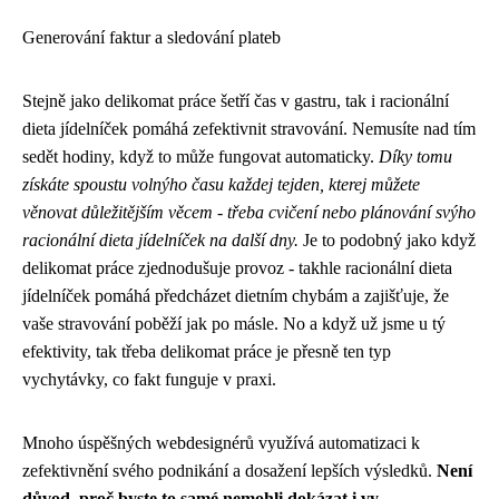
Generování faktur a sledování plateb
Stejně jako
delikomat práce
šetří čas v gastru, tak i
racionální
dieta jídelníček
pomáhá zefektivnit stravování. Nemusíte nad tím
sedět hodiny, když to může fungovat automaticky.
Díky tomu
získáte spoustu volnýho času každej tejden, kterej můžete
věnovat důležitějším věcem - třeba cvičení nebo plánování svýho
racionální dieta jídelníček na další dny.
Je to podobný jako když
delikomat práce zjednodušuje provoz - takhle racionální dieta
jídelníček pomáhá předcházet dietním chybám a zajišťuje, že
vaše stravování poběží jak po másle. No a když už jsme u tý
efektivity, tak třeba delikomat práce je přesně ten typ
vychytávky, co fakt funguje v praxi.
Mnoho úspěšných webdesignérů využívá automatizaci k
zefektivnění svého podnikání a dosažení lepších výsledků.
Není
důvod, proč byste to samé nemohli dokázat i vy.