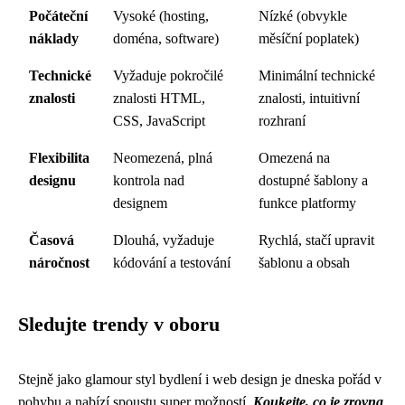
Počáteční
Vysoké (hosting,
Nízké (obvykle
náklady
doména, software)
měsíční poplatek)
Technické
Vyžaduje pokročilé
Minimální technické
znalosti
znalosti HTML,
znalosti, intuitivní
CSS, JavaScript
rozhraní
Flexibilita
Neomezená, plná
Omezená na
designu
kontrola nad
dostupné šablony a
designem
funkce platformy
Časová
Dlouhá, vyžaduje
Rychlá, stačí upravit
náročnost
kódování a testování
šablonu a obsah
Sledujte trendy v oboru
Stejně jako
glamour styl bydlení
i web design je dneska pořád v
pohybu a nabízí spoustu super možností.
Koukejte, co je zrovna