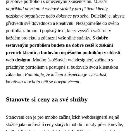
působivé portfolio i s omezenými zkušenostmi.
Můžete
například navrhnout webové stránky pro fiktivní klienty,
neziskové organizace nebo dokonce pro sebe.
Důležité je, abyste
předvedli své dovednosti a kreativitu. Nezapomeňte do svého
portfolia zahrnout i popisný text, který vysvětlí vaši roli v
každém projektu a zdůrazní vaše silné stránky.
S dobře
sestaveným portfoliem budete na dobré cestě k získání
prvních klientů a budování úspěšného podnikání v oblasti
web designu.
Mnoho úspěšných webdesignérů začínalo s
prázdným portfoliem a postupně si budovalo svou klientskou
základnu.
Pamatujte, že klíčem k úspěchu je vytrvalost,
kreativita a ochota učit se novým věcem.
Stanovte si ceny za své služby
Stanovení cen je pro mnoho začínajících webdesignérů stejně
složité jako určování ceny starých mobilů - nikdy přesně nevíte,