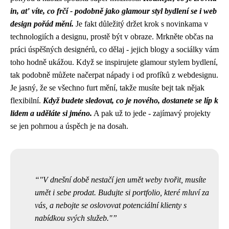
in, ať víte, co frčí - podobně jako glamour styl bydlení se i web
design pořád mění.
Je fakt důležitý držet krok s novinkama v
technologiích a designu, prostě být v obraze. Mrkněte občas na
práci úspěšných designérů, co dělaj - jejich blogy a sociálky vám
toho hodně ukážou. Když se inspirujete glamour stylem bydlení,
tak podobně můžete načerpat nápady i od profíků z webdesignu.
Je jasný, že se všechno furt mění, takže musíte bejt tak nějak
flexibilní.
Když budete sledovat, co je nového, dostanete se líp k
lidem a uděláte si jméno.
A pak už to jede - zajímavý projekty
se jen pohrnou a úspěch je na dosah.
"V dnešní době nestačí jen umět weby tvořit, musíte
umět i sebe prodat. Budujte si portfolio, které mluví za
vás, a nebojte se oslovovat potenciální klienty s
nabídkou svých služeb."