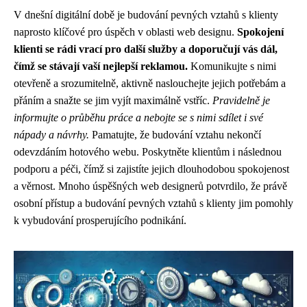
V dnešní digitální době je budování pevných vztahů s klienty
naprosto klíčové pro úspěch v oblasti web designu.
Spokojení
klienti se rádi vrací pro další služby a doporučují vás dál,
čímž se stávají vaší nejlepší reklamou.
Komunikujte s nimi
otevřeně a srozumitelně, aktivně naslouchejte jejich potřebám a
přáním a snažte se jim vyjít maximálně vstříc.
Pravidelně je
informujte o průběhu práce a nebojte se s nimi sdílet i své
nápady a návrhy.
Pamatujte, že budování vztahu nekončí
odevzdáním hotového webu. Poskytněte klientům i následnou
podporu a péči, čímž si zajistíte jejich dlouhodobou spokojenost
a věrnost. Mnoho úspěšných web designerů potvrdilo, že právě
osobní přístup a budování pevných vztahů s klienty jim pomohly
k vybudování prosperujícího podnikání.