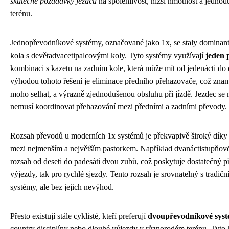
skutečné požadavky jezdců
na spolehlivost, nižší hmotnost a jedno
terénu.
Jednopřevodníkové systémy, označované jako 1x, se staly dominan
kola s devětadvacetipalcovými koly. Tyto systémy využívají
jeden 
kombinaci s kazetu na zadním kole, která může mít od jedenácti do 
výhodou tohoto řešení je eliminace předního přehazovače, což zn
moho selhat, a výrazně zjednodušenou obsluhu při jízdě. Jezdec se m
nemusí koordinovat přehazování mezi předními a zadními převody.
Rozsah převodů u moderních 1x systémů je překvapivě široký dík
mezi nejmenším a největším pastorkem. Například dvanáctistupňov
rozsah od deseti do padesáti dvou zubů, což poskytuje dostatečný 
výjezdy, tak pro rychlé sjezdy. Tento rozsah je srovnatelný s trad
systémy, ale bez jejich nevýhod.
Přesto existují stále cyklisté, kteří preferují
dvoupřevodníkové syst
country disciplíny nebo dlouhé výjezdy v různorodém terénu. Tyto ko