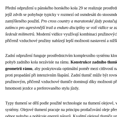
Přední odpružení u pánského horského kola 29 se realizuje prostřed
jejíž zdvih se pohybuje typicky v rozmezí od osmdesáti do stoosmde
zamýšleného použití.
Pro cross country a maratonské jízdy postačuj
zatímco pro agresivnější trail a enduro disciplíny se volí vidlice se z
šedesát milimetrů
. Moderní vidlice využívají kombinaci pružinový
přičemž vzduchové pružiny nabízejí lepší možnosti nastavení a nižš
Zadní odpružení funguje prostřednictvím komplexního systému klou
pohyb zadního kola nezávisle na rámu.
Konstrukce zadního tlumič
geometrií rámu
, aby poskytovala optimální poměr mezi citlivostí n
proti propadání při intenzivním šlapání. Zadní tlumič může být r
pružinovým, přičemž vzduchové tlumiče dominují díky možnosti př
hmotnosti jezdce a preferovaného stylu jízdy.
Typy tlumení se dělí podle použité technologie na tlumení olejové
systémy. Olejové tlumení pracuje na principu protlačování oleje přes
odpor pohybu a pohlcuje energii nárazů. Kvalitní olejové tlumiče u