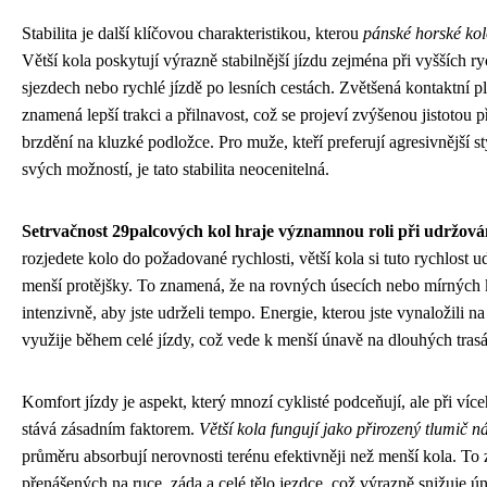
Stabilita je další klíčovou charakteristikou, kterou
pánské horské ko
Větší kola poskytují výrazně stabilnější jízdu zejména při vyšších ry
sjezdech nebo rychlé jízdě po lesních cestách. Zvětšená kontaktní
znamená lepší trakci a přilnavost, což se projeví zvýšenou jistotou p
brzdění na kluzké podložce. Pro muže, kteří preferují agresivnější sty
svých možností, je tato stabilita neocenitelná.
Setrvačnost 29palcových kol hraje významnou roli při udržován
rozjedete kolo do požadované rychlosti, větší kola si tuto rychlost 
menší protějšky. To znamená, že na rovných úsecích nebo mírných k
intenzivně, aby jste udrželi tempo. Energie, kterou jste vynaložili na 
využije během celé jízdy, což vede k menší únavě na dlouhých tras
Komfort jízdy je aspekt, který mnozí cyklisté podceňují, ale při ví
stává zásadním faktorem.
Větší kola fungují jako přirozený tlumič n
průměru absorbují nerovnosti terénu efektivněji než menší kola. T
přenášených na ruce, záda a celé tělo jezdce, což výrazně snižuje ú