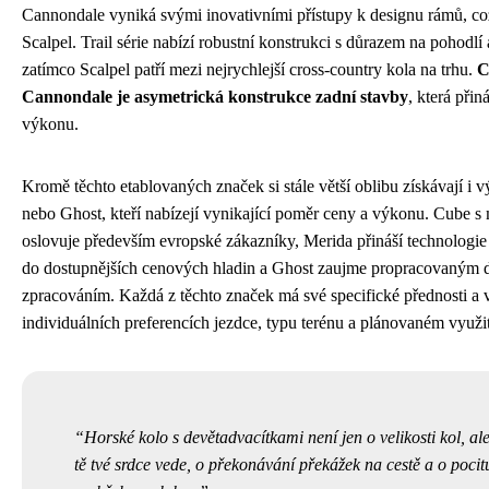
Cannondale vyniká svými inovativními přístupy k designu rámů, co
Scalpel. Trail série nabízí robustní konstrukci s důrazem na pohodlí 
zatímco Scalpel patří mezi nejrychlejší cross-country kola na trhu.
C
Cannondale je asymetrická konstrukce zadní stavby
, která přin
výkonu.
Kromě těchto etablovaných značek si stále větší oblibu získávají i 
nebo Ghost, kteří nabízejí vynikající poměr ceny a výkonu. Cube s
oslovuje především evropské zákazníky, Merida přináší technologie
do dostupnějších cenových hladin a Ghost zaujme propracovaným d
zpracováním. Každá z těchto značek má své specifické přednosti a 
individuálních preferencích jezdce, typu terénu a plánovaném využit
Horské kolo s devětadvacítkami není jen o velikosti kol, a
tě tvé srdce vede, o překonávání překážek na cestě a o pocitu