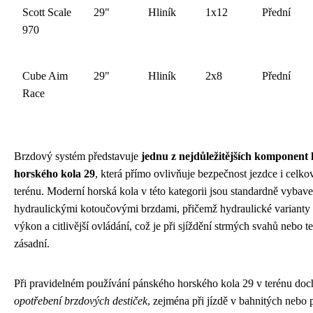
Scott Scale
29"
Hliník
1x12
Přední
970
Cube Aim
29"
Hliník
2x8
Přední
Race
Brzdový systém představuje
jednu z nejdůležitějších komponent
horského kola 29
, která přímo ovlivňuje bezpečnost jezdce i celko
terénu. Moderní horská kola v této kategorii jsou standardně vyb
hydraulickými kotoučovými brzdami, přičemž hydraulické varianty n
výkon a citlivější ovládání, což je při sjíždění strmých svahů nebo 
zásadní.
Při pravidelném používání pánského horského kola 29 v terénu doc
opotřebení brzdových destiček
, zejména při jízdě v bahnitých nebo