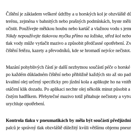
Čištění je základem veškeré údržby a u horských kol je obzvláště dů
terénu, zejména v bahnitých nebo prašných podmínkách, byste měl
očistit. Používejte měkkou houbu nebo kartáč a vlažnou vodu s jem
Nikdy nepoužívejte tlakovou myčku přímo na ložiska, střed kol neb
tlak vody může vytlačit mazivo a způsobit předčasné opotřebení. Zv
čištění řetězu, kazety a převodníků, kde se hromadí nejvíce nečistot.
Mazání pohyblivých částí je další nezbytnou součástí péče o horsk
po každém důkladném čištění nebo přibližně každých sto až sto pade
kvalitní olej určený specificky pro jízdní kola a aplikujte ho na vnit
otáčení klik dozadu. Po aplikaci nechte olej několik minut působit a
čistým hadříkem. Přebytečné mazivo totiž přitahuje nečistoty a vytvá
urychluje opotřebení.
Kontrola tlaku v pneumatikách by měla být součástí předjízdní
palců je správný tlak obzvláště důležitý kvůli většímu objemu pneum