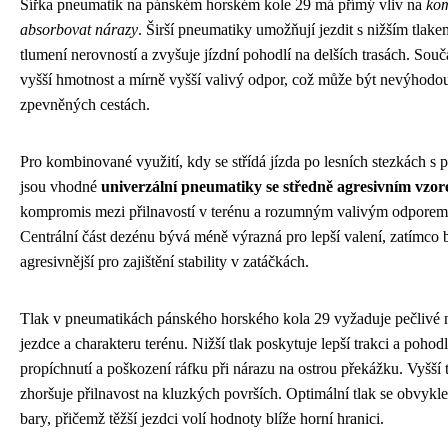
Šířka pneumatik na pánském horském kole 29 má přímý vliv na
kom
absorbovat nárazy
. Širší pneumatiky umožňují jezdit s nižším tlake
tlumení nerovností a zvyšuje jízdní pohodlí na delších trasách. Sou
vyšší hmotnost a mírně vyšší valivý odpor, což může být nevýhodo
zpevněných cestách.
Pro kombinované využití, kdy se střídá jízda po lesních stezkách s 
jsou vhodné
univerzální pneumatiky se středně agresivním vzo
kompromis mezi přilnavostí v terénu a rozumným valivým odporem 
Centrální část dezénu bývá méně výrazná pro lepší valení, zatímco 
agresivnější pro zajištění stability v zatáčkách.
Tlak v pneumatikách pánského horského kola 29 vyžaduje pečlivé n
jezdce a charakteru terénu. Nižší tlak poskytuje lepší trakci a pohodl
propíchnutí a poškození ráfku při nárazu na ostrou překážku. Vyšší t
zhoršuje přilnavost na kluzkých površích. Optimální tlak se obvykl
bary, přičemž těžší jezdci volí hodnoty blíže horní hranici.