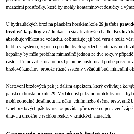
mazacími prostředky, které by mohly kontaminovat destičky a výraz
U hydraulických brzd na pánském horském kole 29 je třeba
pravid
brzdové kapaliny
v nádobkách a stav brzdových hadic. Brzdová k
absorbuje vlhkost ze vzduchu, což snižuje její bod varu a může vé
bublin v systému, zejména při dlouhých sjezdech s intenzivním b
kapaliny by měla probíhat minimálně jednou za dva roky, v případě 
častěji. Při odvzdušňování brzd je nutné postupovat podle pokynů 
brzdové kapaliny, protože různé systémy vyžadují buď minerální o
Nastavení brzdových pák je dalším aspektem, který ovlivňuje
komfor
pánském horském kole 29. Vzdálenost páky od řídítek by měla být n
mohl pohodlně dosáhnout na páku jedním nebo dvěma prsty, aniž by
Úhel brzdových pák by měl odpovídat přirozenému postavení zápěstí
únavu a umožňuje rychlou reakci v kritických situacích.