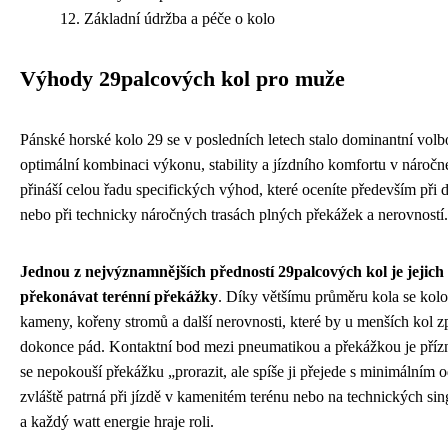
Základní údržba a péče o kolo
Výhody 29palcových kol pro muže
Pánské horské kolo 29 se v posledních letech stalo dominantní volbou
optimální kombinaci výkonu, stability a jízdního komfortu v náročn
přináší celou řadu specifických výhod, které oceníte především při
nebo při technicky náročných trasách plných překážek a nerovností.
Jednou z nejvýznamnějších předností 29palcových kol je jejich
překonávat terénní překážky
. Díky většímu průměru kola se kol
kameny, kořeny stromů a další nerovnosti, které by u menších kol 
dokonce pád. Kontaktní bod mezi pneumatikou a překážkou je přízn
se nepokouší překážku „prorazit, ale spíše ji přejede s minimálním o
zvláště patrná při jízdě v kamenitém terénu nebo na technických sin
a každý watt energie hraje roli.