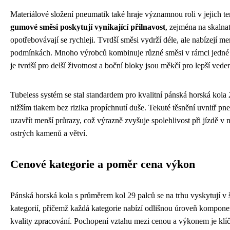
Materiálové složení pneumatik také hraje významnou roli v jejich te
gumové směsi poskytují vynikající přilnavost
, zejména na skalna
opotřebovávají se rychleji. Tvrdší směsi vydrží déle, ale nabízejí m
podmínkách. Mnoho výrobců kombinuje různé směsi v rámci jedné p
je tvrdší pro delší životnost a boční bloky jsou měkčí pro lepší vede
Tubeless systém se stal standardem pro kvalitní pánská horská kola 
nižším tlakem bez rizika propíchnutí duše. Tekuté těsnění uvnitř p
uzavřít menší průrazy, což výrazně zvyšuje spolehlivost při jízdě 
ostrých kamenů a větví.
Cenové kategorie a poměr cena výkon
Pánská horská kola s průměrem kol 29 palců se na trhu vyskytují v
kategorií, přičemž každá kategorie nabízí odlišnou úroveň komponen
kvality zpracování. Pochopení vztahu mezi cenou a výkonem je klí