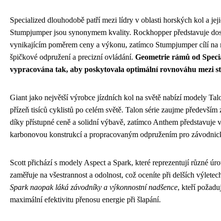
Specialized dlouhodobě patří mezi lídry v oblasti horských kol a j
Stumpjumper jsou synonymem kvality. Rockhopper představuje dost
vynikajícím poměrem ceny a výkonu, zatímco Stumpjumper cílí na n
špičkové odpružení a precizní ovládání.
Geometrie rámů od Special
vypracována tak, aby poskytovala optimální rovnováhu mezi sta
Giant jako největší výrobce jízdních kol na světě nabízí modely Tal
přízeň tisíců cyklistů po celém světě. Talon série zaujme především 
díky přístupné ceně a solidní výbavě, zatímco Anthem představuje v
karbonovou konstrukcí a propracovaným odpružením pro závodnick
Scott přichází s modely Aspect a Spark, které reprezentují různé úr
zaměřuje na všestrannost a odolnost, což oceníte při delších výlet
Spark naopak láká závodníky a výkonnostní nadšence
, kteří požad
maximální efektivitu přenosu energie při šlapání.