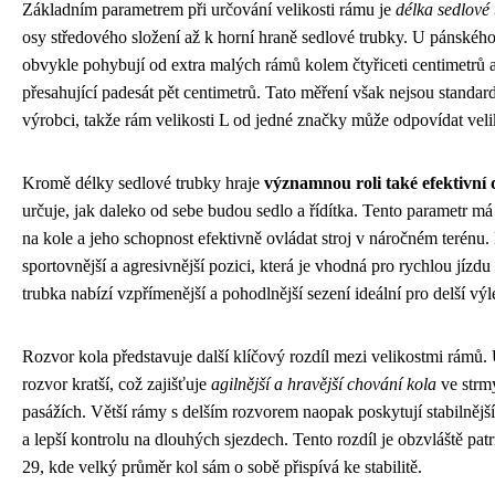
Základním parametrem při určování velikosti rámu je
délka sedlové
osy středového složení až k horní hraně sedlové trubky. U pánského
obvykle pohybují od extra malých rámů kolem čtyřiceti centimetrů 
přesahující padesát pět centimetrů. Tato měření však nejsou standa
výrobci, takže rám velikosti L od jedné značky může odpovídat veli
Kromě délky sedlové trubky hraje
významnou roli také efektivní 
určuje, jak daleko od sebe budou sedlo a řídítka. Tento parametr má
na kole a jeho schopnost efektivně ovládat stroj v náročném terénu. 
sportovnější a agresivnější pozici, která je vhodná pro rychlou jízdu 
trubka nabízí vzpřímenější a pohodlnější sezení ideální pro delší výl
Rozvor kola představuje další klíčový rozdíl mezi velikostmi rámů.
rozvor kratší, což zajišťuje
agilnější a hravější chování kola
ve strm
pasážích. Větší rámy s delším rozvorem naopak poskytují stabilnější
a lepší kontrolu na dlouhých sjezdech. Tento rozdíl je obzvláště pa
29, kde velký průměr kol sám o sobě přispívá ke stabilitě.