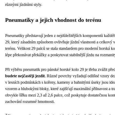
různými jízdními styly.
Pneumatiky a jejich vhodnost do terénu
Pneumatiky představují jeden z nejdůležitějších komponentů každé
29, který zásadním způsobem ovlivňuje jízdní vlastnosti a celkový
terénu. Velikost 29 palců se stala standardem pro moderní horská ko
lépe překonávat překážky a poskytovat stabilnější jízdu na rozmanit
Při výběru pneumatik pro pánské horské kolo 29 je třeba zvážit př
budete nejčastěji jezdit
. Různé povrchy vyžadují odlišné vzory dezé
v lesních podmínkách s kořeny, kameny a bahnitými úseky jsou ide
vzorem a hlubokými bloky, které zajišťují maximální přilnavost a t
obvykle šířku mezi 2,3 až 2,6 palce, což poskytuje dostatečnou kon
zachování rozumné hmotnosti.