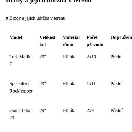
Brzdy a jejich údržba v terénu
# Brzdy a jejich údržba v terénu
Model
Velikost
Materiál
Počet
Odpružení
kol
rámu
převodů
Trek Marlin
29"
Hliník
2x10
Přední
7
Specialized
29"
Hliník
1x11
Přední
Rockhopper
Giant Talon
29"
Hliník
2x9
Přední
29