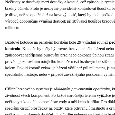
Nečistoty se dostávají mezi destičky a kotouč, což způsobuje rychlej
brzdný účinek. Proto je nezbytné pravidelně kontrolovat tloušťku b
je dříve, než se opotřebí až na kovový nosič, který by mohl poškod
výrobců doporučuje výměnu destiček při zbývající tloušťce brzdové
milimetr.
Brzdové kotouče na pánském horském kole 29 vyžadují rovněž
peč
kontrolu
. Kotouče by měly být rovné, bez viditelného házení nebo
způsobovat nepříjemné pulsování brzd nebo dokonce úplnou ztrátu 
provádí pozorováním rotujícího kotouče mezi brzdovými destičkami
kolem. Pokud kotouč vykazuje házení větší než půl milimetru, je n
speciálního nástroje, nebo v případě závažnějšího poškození vyměni
Čištění brzdového systému je
základním preventivním opatřením
, k
životnost všech komponent. Po každé náročnější terénní vyjížďce je
nečistoty z kotoučů pomocí čisté vody a měkkého hadříku. Pro důklad
speciální čisticí prostředky na brzdy, které odstraňují mastnotu a or
poškození brzdových destiček. Je důležité vyhnout se kontaktu brz