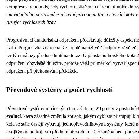
komprese a rebounds, tedy rychlosti stlačení a návratu tlumiče do 
individuálního nastavení je zásadní pro optimalizaci chování kola v
různých rychlostech jízdy
.
Progresivní charakteristika odpružení představuje důležitý aspekt m
jízdu. Progresivita znamená, že tlumič nabízí větší odpor v závěrečné
tvrdými nárazy při dosednutí na doraz. U pánského horského kola 29
odpružení obzvláště důležité, protože větší průměr kol vytváří spe
odpružení při překonávání překážek.
Převodové systémy a počet rychlostí
Převodové systémy u pánských horských kol 29 prošly v posledníc
evolucí
, která zásadně změnila způsob, jakým cyklisté přistupují k 
kola se stále častěji vybavují jednopřevodníkovými systémy, které n
dvojitým nebo trojitým předním převodem. Tato změna není pouze