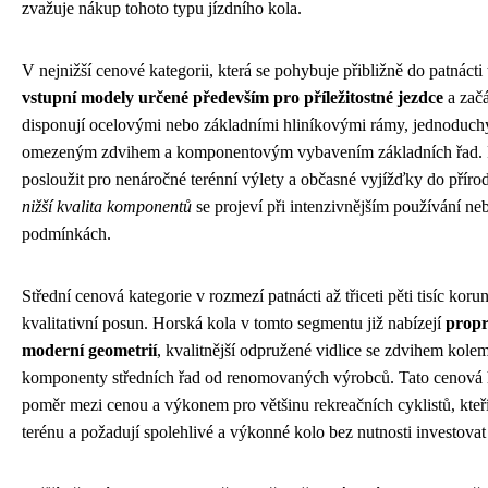
zvažuje nákup tohoto typu jízdního kola.
V nejnižší cenové kategorii, která se pohybuje přibližně do patnácti
vstupní modely určené především pro příležitostné jezdce
a začá
disponují ocelovými nebo základními hliníkovými rámy, jednoduch
omezeným zdvihem a komponentovým vybavením základních řad. P
posloužit pro nenáročné terénní výlety a občasné vyjížďky do přírod
nižší kvalita komponentů
se projeví při intenzivnějším používání ne
podmínkách.
Střední cenová kategorie v rozmezí patnácti až třiceti pěti tisíc kor
kvalitativní posun. Horská kola v tomto segmentu již nabízejí
propr
moderní geometrií
, kvalitnější odpružené vidlice se zdvihem kolem 
komponenty středních řad od renomovaných výrobců. Tato cenová h
poměr mezi cenou a výkonem pro většinu rekreačních cyklistů, kteří
terénu a požadují spolehlivé a výkonné kolo bez nutnosti investova