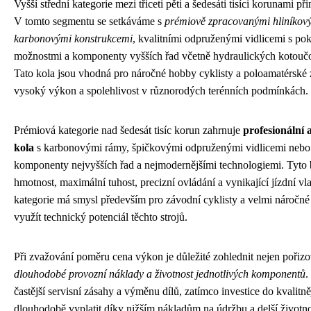
Vyšší střední kategorie mezi třiceti pěti a šedesáti tisíci korunami p
V tomto segmentu se setkáváme s
prémiově zpracovanými hliníkov
karbonovými konstrukcemi
, kvalitními odpruženými vidlicemi s po
možnostmi a komponenty vyšších řad včetně hydraulických kotoučo
Tato kola jsou vhodná pro náročné hobby cyklisty a poloamatérské 
vysoký výkon a spolehlivost v různorodých terénních podmínkách.
Prémiová kategorie nad šedesát tisíc korun zahrnuje
profesionální 
kola
s karbonovými rámy, špičkovými odpruženými vidlicemi nebo
komponenty nejvyšších řad a nejmodernějšími technologiemi. Tyto 
hmotnost, maximální tuhost, precizní ovládání a vynikající jízdní vlas
kategorie má smysl především pro závodní cyklisty a velmi náročné 
využít technický potenciál těchto strojů.
Při zvažování poměru cena výkon je důležité zohlednit nejen pořizov
dlouhodobé provozní náklady a životnost jednotlivých komponentů
.
častější servisní zásahy a výměnu dílů, zatímco investice do kvalit
dlouhodobě vyplatit díky nižším nákladům na údržbu a delší životno