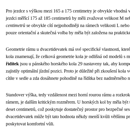
Pro jezdce s výškou mezi 165 a 175 centimetry je obvykle vhodná 
jezdci měřící 175 až 185 centimetrů by měli zvažovat velikost M n
centimetrů
se obvykle cítí nejpohodlněji na rámech velikosti L neb
pouze orientační a skutečná volba by měla být založena na praktic
Geometrie rámu u dvacetidevatek má své specifické vlastnosti, které 
kola znamenají, že celková geometrie kola je odlišná od modelů s 
řídítek
jsou u pánského horského kola 29 nastaveny tak, aby kompe
zajistily optimální jízdní pozici. Proto je důležité při zkoušení kola
cítíte v sedle a zda dosáhnete pohodlně na řídítka bez nadměrného 
Standover výška, tedy vzdálenost mezi horní rourou rámu a rozkrok
rámem, je dalším kritickým rozměrem. U horských kol by měla být t
deset centimetrů, což poskytuje dostatečný prostor pro bezpečné se
dvacetidevatek může být tato hodnota někdy menší kvůli většímu pr
poskytovat komfortní vůli.