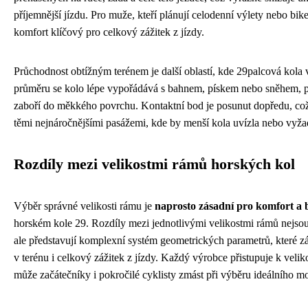
příjemnější jízdu. Pro muže, kteří plánují celodenní výlety nebo bik
komfort klíčový pro celkový zážitek z jízdy.
Průchodnost obtížným terénem je další oblastí, kde 29palcová kola 
průměru se kolo lépe vypořádává s bahnem, pískem nebo sněhem, 
zaboří do měkkého povrchu. Kontaktní bod je posunut dopředu, což 
těmi nejnáročnějšími pasážemi, kde by menší kola uvízla nebo vyžad
Rozdíly mezi velikostmi rámů horských kol
Výběr správné velikosti rámu je
naprosto zásadní pro komfort a 
horském kole 29. Rozdíly mezi jednotlivými velikostmi rámů nejsou 
ale představují komplexní systém geometrických parametrů, které z
v terénu i celkový zážitek z jízdy. Každý výrobce přistupuje k veli
může začátečníky i pokročilé cyklisty zmást při výběru ideálního m