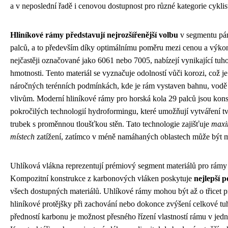
a v neposlední řadě i cenovou dostupnost pro různé kategorie cyklis
Hliníkové rámy představují nejrozšířenější volbu
v segmentu pá
palců, a to především díky optimálnímu poměru mezi cenou a výkon
nejčastěji označované jako 6061 nebo 7005, nabízejí vynikající tuhos
hmotnosti. Tento materiál se vyznačuje odolností vůči korozi, což je
náročných terénních podmínkách, kde je rám vystaven bahnu, vodě
vlivům. Moderní hliníkové rámy pro horská kola 29 palců jsou kon
pokročilých technologií hydroformingu, které umožňují vytváření 
trubek s proměnnou tloušťkou stěn. Tato technologie zajišťuje
maxim
místech
zatížení, zatímco v méně namáhaných oblastech může být m
Uhlíková vlákna reprezentují prémiový segment materiálů pro rámy
Kompozitní konstrukce z karbonových vláken poskytuje
nejlepší 
všech dostupných materiálů. Uhlíkové rámy mohou být až o třicet pr
hliníkové protějšky při zachování nebo dokonce zvýšení celkové t
předností karbonu je možnost přesného řízení vlastností rámu v jedn