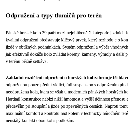
Odpružení a typy tlumičů pro terén
Pánské horské kolo 29 patří mezi nejoblíbenější kategorie jízdních k
kvalitní odpružení představuje klíčový prvek, který rozhoduje o komf
jízdě v obtížných podmínkách. Systém odpružení a výběr vhodných 
jak efektivně dokáže kolo zvládat kořeny, kameny, výmoly a další p
v terénu běžně setkává.
Základní rozdělení odpružení u horských kol zahrnuje tři hlav
odpruženou pouze přední vidlicí, full suspension s odpružením před
neodpružená kola, která se však u moderních pánských horských kol
Hardtail konstrukce nabízí nižší hmotnost a vyšší účinnost přenosu e
především při stoupání a jízdě po zpevněných cestách. Naproti tomu
maximální komfort a kontrolu nad kolem v technicky náročném teré
neustálý kontakt obou kol s podložím.