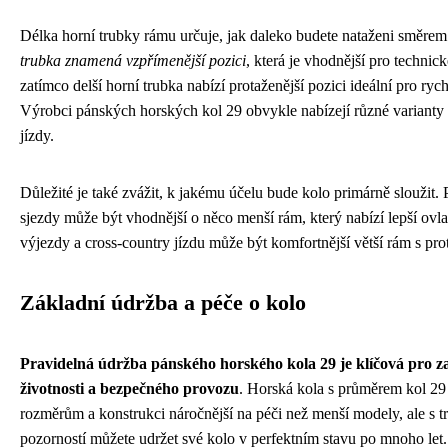
Délka horní trubky rámu určuje, jak daleko budete nataženi směrem
trubka znamená vzpřímenější pozici
, která je vhodnější pro technic
zatímco delší horní trubka nabízí protaženější pozici ideální pro ryc
Výrobci pánských horských kol 29 obvykle nabízejí různé varianty 
jízdy.
Důležité je také zvážit, k jakému účelu bude kolo primárně sloužit. P
sjezdy může být vhodnější o něco menší rám, který nabízí lepší ovla
výjezdy a cross-country jízdu může být komfortnější větší rám s prot
Základní údržba a péče o kolo
Pravidelná údržba pánského horského kola 29 je klíčová pro za
životnosti a bezpečného provozu
. Horská kola s průměrem kol 29
rozměrům a konstrukci náročnější na péči než menší modely, ale s t
pozorností můžete udržet své kolo v perfektním stavu po mnoho let.