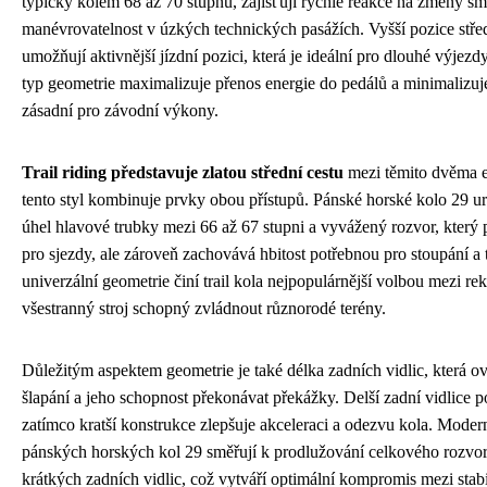
typicky kolem 68 až 70 stupňů, zajišťují rychlé reakce na změny s
manévrovatelnost v úzkých technických pasážích. Vyšší pozice středu
umožňují aktivnější jízdní pozici, která je ideální pro dlouhé výjez
typ geometrie maximalizuje přenos energie do pedálů a minimalizuje
zásadní pro závodní výkony.
Trail riding představuje zlatou střední cestu
mezi těmito dvěma e
tento styl kombinuje prvky obou přístupů. Pánské horské kolo 29 ur
úhel hlavové trubky mezi 66 až 67 stupni a vyvážený rozvor, který p
pro sjezdy, ale zároveň zachovává hbitost potřebnou pro stoupání a 
univerzální geometrie činí trail kola nejpopulárnější volbou mezi rekr
všestranný stroj schopný zvládnout různorodé terény.
Důležitým aspektem geometrie je také délka zadních vidlic, která ov
šlapání a jeho schopnost překonávat překážky. Delší zadní vidlice posk
zatímco kratší konstrukce zlepšuje akceleraci a odezvu kola. Modern
pánských horských kol 29 směřují k prodlužování celkového rozvoru
krátkých zadních vidlic, což vytváří optimální kompromis mezi stabil