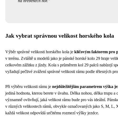
na hřebenech hor.
Jak vybrat správnou velikost horského kola
Výběr správné velikosti horského kola je
klíčovým faktorem pro p
v terénu. Zvláště u modelů jako je pánské horské kolo 29 hraje velik
celkovém zážitku z jízdy. Kola s průměrem kol 29 palců nabízejí spec
vyžadují pečlivé zvážení správné velikosti rámu podle tělesných pro
Při výběru velikosti rámu je
nejdůležitějším parametrem výška je
jediná hodnota, kterou berete v úvahu. Délka nohou, délka trupu a ce
významně ovlivňují, jaká velikost rámu bude pro vás ideální. Pánsk
v různých velikostech rámů, obvykle označovaných jako S, M, L,
každá velikost odpovídá určitému rozmezí výšky jezdce.