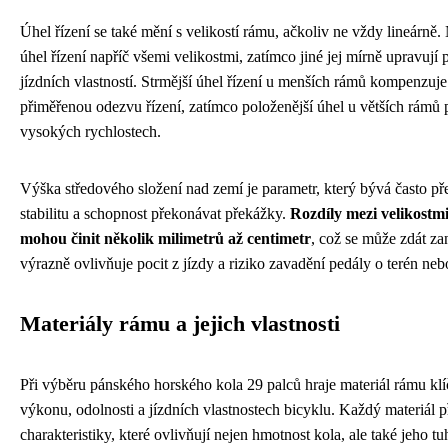
Úhel řízení se také mění s velikostí rámu, ačkoliv ne vždy lineárně.
úhel řízení napříč všemi velikostmi, zatímco jiné jej mírně upravují
jízdních vlastností. Strmější úhel řízení u menších rámů kompenzuje 
přiměřenou odezvu řízení, zatímco položenější úhel u větších rámů př
vysokých rychlostech.
Výška středového složení nad zemí je parametr, který bývá často pře
stabilitu a schopnost překonávat překážky.
Rozdíly mezi velikost
mohou činit několik milimetrů až centimetr
, což se může zdát zan
výrazně ovlivňuje pocit z jízdy a riziko zavadění pedály o terén ne
Materiály rámu a jejich vlastnosti
Při výběru pánského horského kola 29 palců hraje materiál rámu kl
výkonu, odolnosti a jízdních vlastnostech bicyklu. Každý materiál př
charakteristiky, které ovlivňují nejen hmotnost kola, ale také jeho tu