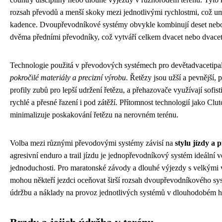
rozsah převodů a menší skoky mezi jednotlivými rychlostmi, což um
kadence. Dvoupřevodníkové systémy obvykle kombinují deset nebo 
dvěma předními převodníky, což vytváří celkem dvacet nebo dvace
Technologie použitá v převodových systémech pro devětadvacetipal
pokročilé materiály a precizní výrobu
. Řetězy jsou užší a pevnější, 
profily zubů pro lepší udržení řetězu, a přehazovače využívají sof
rychlé a přesné řazení i pod zátěží. Přítomnost technologií jako Cl
minimalizuje poskakování řetězu na nerovném terénu.
Volba mezi různými převodovými systémy závisí na
stylu jízdy a
agresivní enduro a trail jízdu je jednopřevodníkový systém ideální v
jednoduchosti. Pro maratonské závody a dlouhé výjezdy s velkými
mohou někteří jezdci oceňovat širší rozsah dvoupřevodníkového syst
údržbu a náklady na provoz jednotlivých systémů v dlouhodobém h