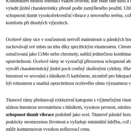
Konstruktéři mohou orientací vláken ovlivnit, kde bude rám tužší a
vyladit jízdní charakteristiky přesně podle zamýšleného použití. Uh
schopnosti tlumit vysokofrekvenční vibrace z nerovného terénu, což
komfortu při dlouhých výjezdech.
Ocelové rámy sice v současnosti netvoří mainstream u pánských hors
zachovávají své místo na trhu díky specifickým vlastnostem.
Chrom
označovaná jako CrMo nebo chromoly, nabízí jedinečnou kombinaci
opravitelnosti. Ocelové rámy se vyznačují přirozenou schopností ab
vytváří charakteristický jízdní pocit ceněný zkušenými cyklisty. Hl
hmotnost ve srovnání s hliníkem či karbónem, nicméně pro bikepack
být robustnost a snadná opravitelnost ocelového rámu významnou 
Titanové rámy představují exkluzivní kategoriu s výjimečnými vlas
nízkou hmotnost srovnatelnou s hliníkem, vysokou pevnost, odolnos
schopnost tlumit vibrace
podobně jako ocel. Titanové pánské hors
prakticky neomezenou životnost a vyžaduje minimální údržbu, což
může kompenzovat vysokou pořizovací cenu.