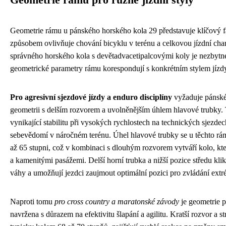
Geometrie rámu pro různé jízdní styly
Geometrie rámu u pánského horského kola 29 představuje klíčový f
způsobem ovlivňuje chování bicyklu v terénu a celkovou jízdní char
správného horského kola s devětadvacetipalcovými koly je nezbytné
geometrické parametry rámu korespondují s konkrétním stylem jízdy,
Pro agresivní sjezdové jízdy a enduro disciplíny
vyžaduje pánské
geometrii s delším rozvorem a uvolněnějším úhlem hlavové trubky. 
vynikající stabilitu při vysokých rychlostech na technických sjezdec
sebevědomí v náročném terénu. Úhel hlavové trubky se u těchto r
až 65 stupni, což v kombinaci s dlouhým rozvorem vytváří kolo, kte
a kamenitými pasážemi. Delší horní trubka a nižší pozice středu klik
váhy a umožňují jezdci zaujmout optimální pozici pro zvládání ext
Naproti tomu
pro cross country a maratonské závody
je geometrie 
navržena s důrazem na efektivitu šlapání a agilitu. Kratší rozvor a s